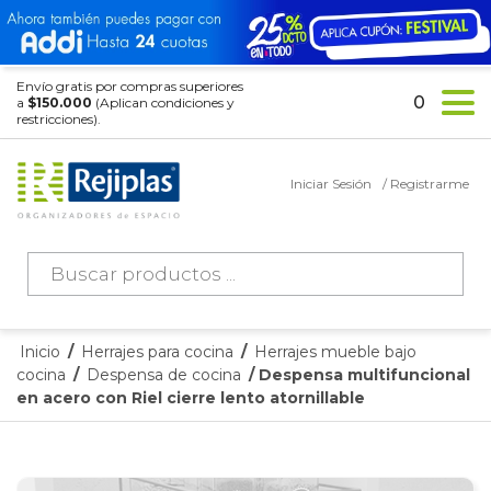
Envío gratis por compras superiores
0
a
$150.000
(Aplican condiciones y
restricciones).
Iniciar Sesión
/ Registrarme
Búsqueda
de
productos
Inicio
/
Herrajes para cocina
/
Herrajes mueble bajo
cocina
/
Despensa de cocina
/ Despensa multifuncional
en acero con Riel cierre lento atornillable