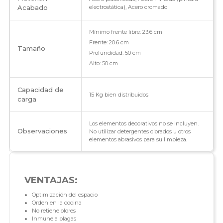
Acabado
electrostática), Acero cromado
Mínimo frente libre: 23.6 cm
Frente: 20.6 cm
Tamaño
Profundidad: 50 cm
Alto: 50 cm
Capacidad de
15 Kg bien distribuidos
carga
Los elementos decorativos no se incluyen.
Observaciones
No utilizar detergentes clorados u otros
elementos abrasivos para su limpieza.
VENTAJAS:
Optimización del espacio
Orden en la cocina
No retiene olores
Inmune a plagas