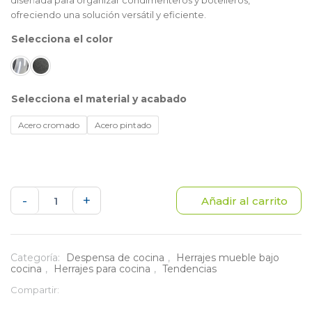
diseñada para organizar condimenteros y botelleros,
ofreciendo una solución versátil y eficiente.
color
material y acabado
Acero cromado
Acero pintado
Despensa
-
+
Añadir al carrito
multifuncional
en
Categoría:
Despensa de cocina
,
Herrajes mueble bajo
cocina
,
Herrajes para cocina
,
Tendencias
acero
Compartir:
con