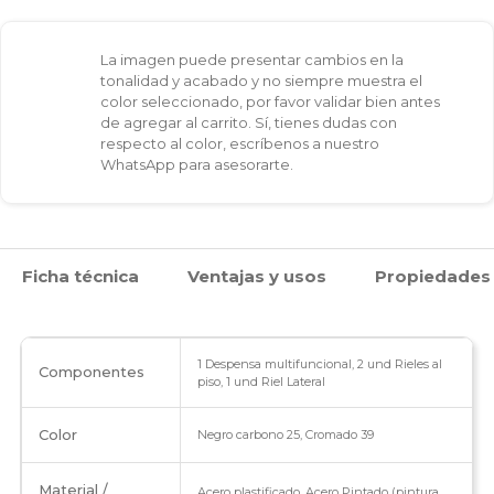
Riel
La imagen puede presentar cambios en la
cierre
tonalidad y acabado y no siempre muestra el
color seleccionado, por favor validar bien antes
lento
de agregar al carrito. Sí, tienes dudas con
respecto al color, escríbenos a nuestro
atornillable
WhatsApp para asesorarte.
cantidad
Ficha técnica
Ventajas y usos
Propiedades
1 Despensa multifuncional, 2 und Rieles al
Componentes
piso, 1 und Riel Lateral
Color
Negro carbono 25, Cromado 39
Material /
Acero plastificado, Acero Pintado (pintura