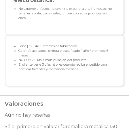
electrostática:
No exponer al fuego, no rayar, no exponer a alta humedad, no
tener en contacto con sales, limpiar con agua jabonosa sin
cloro.
1 año | CUBRE: Defectos de fabricación.
Garantía acabados: pintura y plastificado: 1 año / cromado: 6
meses
NO CUBRE: Mala manipulación del producto.
El cliente tiene 3 días hábiles cuando reciba el pedido para
notificar faltantes y mercancía averiada.
Valoraciones
Aún no hay reseñas
Sé el primero en valorar “Cremallera metalica 150