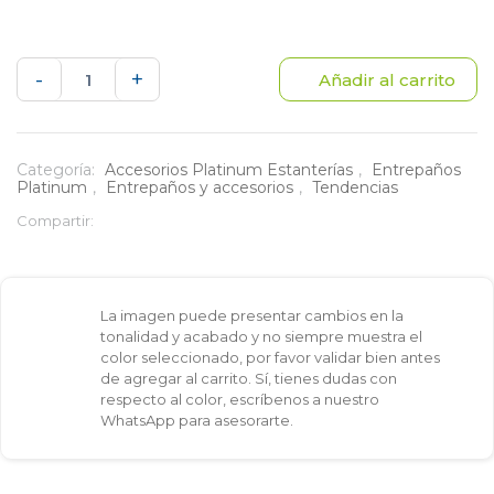
Cremallera
-
+
Añadir al carrito
metalica
150
Categoría:
Accesorios Platinum Estanterías
,
Entrepaños
Platinum
,
Entrepaños y accesorios
,
Tendencias
cm
Compartir:
-
Instalador
La imagen puede presentar cambios en la
de
tonalidad y acabado y no siempre muestra el
color seleccionado, por favor validar bien antes
brazos
de agregar al carrito. Sí, tienes dudas con
respecto al color, escríbenos a nuestro
mix
WhatsApp para asesorarte.
para