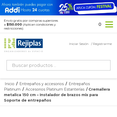
Envío gratis por compras superiores
0
a
$150.000
(Aplican condiciones y
restricciones).
Iniciar Sesión
/ Registrarme
Búsqueda
de
productos
Inicio
/
Entrepaños y accesorios
/
Entrepaños
Platinum
/
Accesorios Platinum Estanterías
/ Cremallera
metalica 150 cm – Instalador de brazos mix para
Soporte de entrepaños