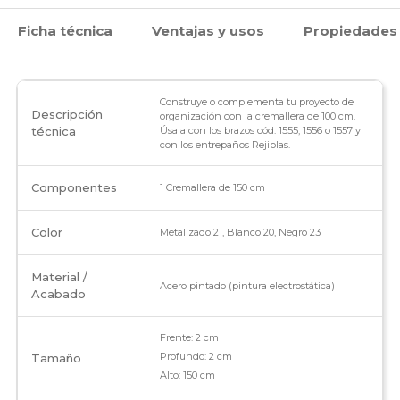
Soporte
Ficha técnica
Ventajas y usos
Propiedades
de
entrepaños
cantidad
Construye o complementa tu proyecto de
Descripción
organización con la cremallera de 100 cm.
técnica
Úsala con los brazos cód. 1555, 1556 o 1557 y
con los entrepaños Rejiplas.
Componentes
1 Cremallera de 150 cm
Color
Metalizado 21, Blanco 20, Negro 23
Material /
Acero pintado (pintura electrostática)
Acabado
Frente: 2 cm
Profundo: 2 cm
Tamaño
Alto: 150 cm