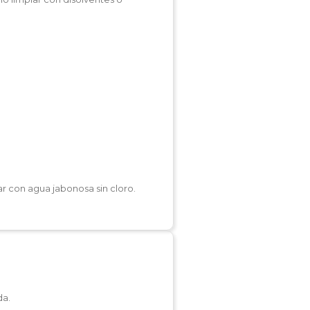
r con agua jabonosa sin cloro.
da.