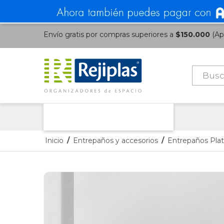
Envío gratis por compras superiores a
$150.000
(Apl
Búsque
de
product
Nuestras Categorías
Inicio
/
Entrepaños y accesorios
/
Entrepaños Pla