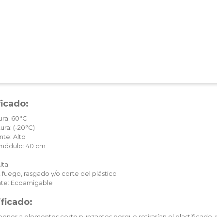
ficado:
ura: 60°C
ura: (-20°C)
te: Alto
c módulo: 40 cm
lta
 fuego, rasgado y/o corte del plástico
te: Ecoamigable
ificado:
oner a elementos corto punzantes porque retirarían el plastificado, 