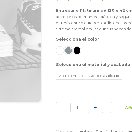
Entrepaño Platinum de 120 x 42 c
accesorios de manera práctica y segura.
es resistente y duradero. Adiciona los 
sistema cremallera , según tus necesida
color
material y acabado
Acero pintado
Acero plastificado
Entrepaño
-
+
Aña
Platinum
de
Categoría:
Entrepaños Platinum
,
E