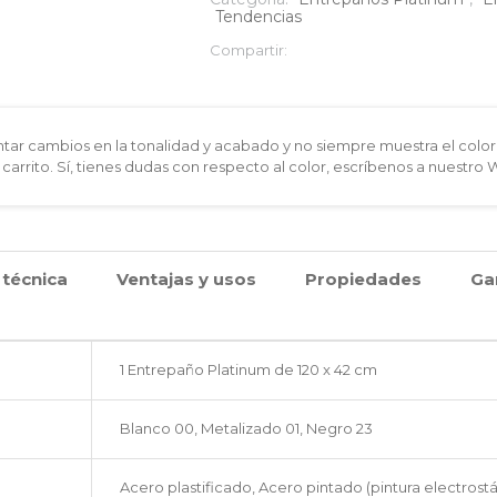
Tendencias
120x42
Compartir:
cm
cantidad
ar cambios en la tonalidad y acabado y no siempre muestra el color 
 carrito. Sí, tienes dudas con respecto al color, escríbenos a nuestro
 técnica
Ventajas y usos
Propiedades
Ga
1 Entrepaño Platinum de 120 x 42 cm
Blanco 00, Metalizado 01, Negro 23
Acero plastificado, Acero pintado (pintura electrostá