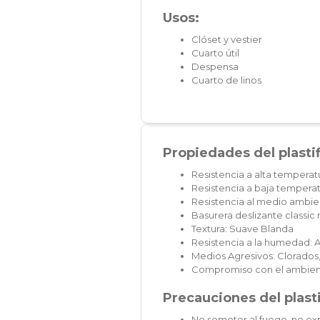
Usos:
Clóset y vestier
Cuarto útil
Despensa
Cuarto de linos
Propiedades del plasti
Resistencia a alta temperat
Resistencia a baja temperat
Resistencia al medio ambien
Basurera deslizante classi
Textura: Suave Blanda
Resistencia a la humedad: A
Medios Agresivos: Clorados,
Compromiso con el ambien
Precauciones del plast
No someter al fuego, no exp