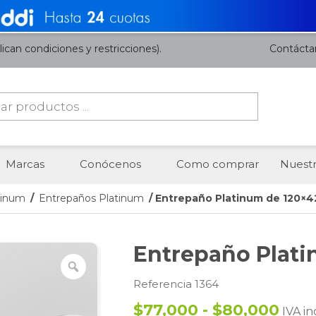
ican condiciones y restricciones).
Contácta
da
os
Marcas
Conócenos
Como comprar
Nuestr
tinum
/
Entrepaños Platinum
/ Entrepaño Platinum de 120×4
Entrepaño Plat
Referencia 1364
$77,000 - $80,000
IVA in