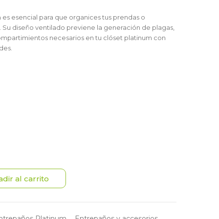
m
es esencial para que organices tus prendas o
 Su diseño ventilado previene la generación de plagas,
compartimientos necesarios en tu clóset platinum con
des.
dir al carrito
ntrepaños Platinum
,
Entrepaños y accesorios
,