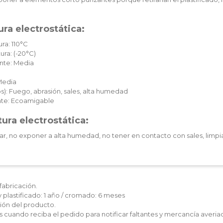
ra electrostática:
ra: 110°C
ura: (-20°C)
nte: Media
Media
): Fuego, abrasión, sales, alta humedad
te: Ecoamigable
ura electrostática:
ar, no exponer a alta humedad, no tener en contacto con sales, limpia
fabricación.
y plastificado: 1 año / cromado: 6 meses
ón del producto.
les cuando reciba el pedido para notificar faltantes y mercancía averia