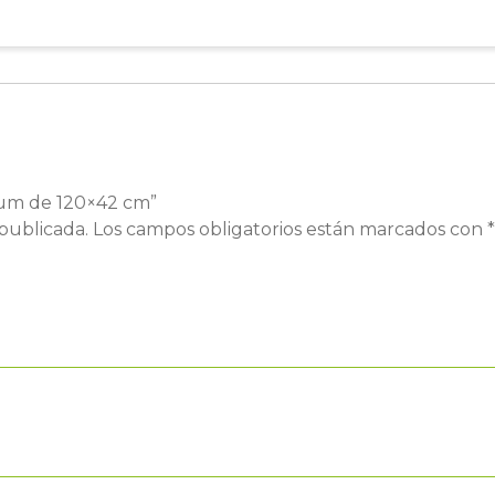
num de 120×42 cm”
publicada.
Los campos obligatorios están marcados con
*