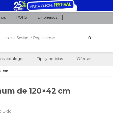
nos
PQRS
Empleados
0
Iniciar Sesión
/ Registrarme
os catálogos
Tips y noticias
Ofertas
2 cm
inum de 120×42 cm
cluido