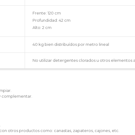
Frente: 120 cm
Profundidad: 42 cm
Alto: 2 cm
40 kg bien distribuídos por metro lineal
No utilizar detergentes clorados u otros elementos a
impiar.
r y complementar.
.
n otros productos como: canastas, zapateros, cajones, etc.