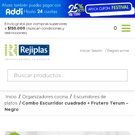
Envío gratis por compras superiores
0
a
$150.000
(Aplican condiciones y
restricciones).
Iniciar Sesión
/ Registrarme
Búsqueda
de
productos
Inicio
/
Organizadores cocina
/
Escurridores de
platos
/ Combo Escurridor cuadrado + Frutero Terum –
Negro