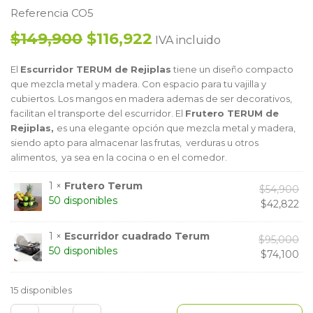
Referencia CO5
$149,900
$116,922
IVA incluido
El
Escurridor TERUM de Rejiplas
tiene un diseño compacto
que mezcla metal y madera. Con espacio para tu vajilla y
cubiertos. Los mangos en madera ademas de ser decorativos,
facilitan el transporte del escurridor. El
Frutero TERUM de
Rejiplas,
es una elegante opción que mezcla metal y madera,
siendo apto para almacenar las frutas, verduras u otros
alimentos, ya sea en la cocina o en el comedor.
1 ×
Frutero Terum
El
$
54,900
50 disponibles
pr
El
$
42,822
ori
pr
era
act
1 ×
Escurridor cuadrado Terum
El
$
95,000
$5
es:
50 disponibles
pr
El
$
74,100
$4
ori
pr
era
act
15 disponibles
$9
es:
$7