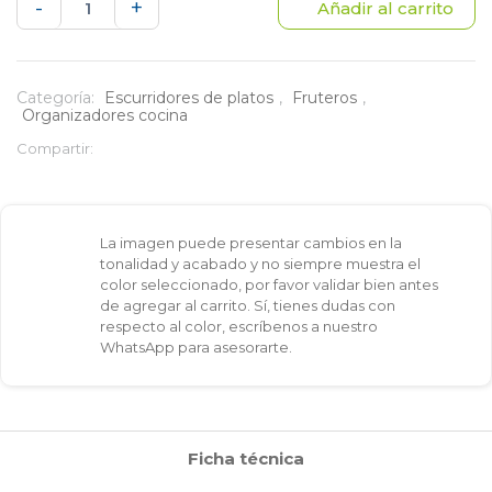
Combo
-
+
Añadir al carrito
Escurridor
cuadrado
Categoría:
Escurridores de platos
,
Fruteros
,
Organizadores cocina
+
Compartir:
Frutero
Terum
La imagen puede presentar cambios en la
-
tonalidad y acabado y no siempre muestra el
color seleccionado, por favor validar bien antes
Negro
de agregar al carrito. Sí, tienes dudas con
respecto al color, escríbenos a nuestro
cantidad
WhatsApp para asesorarte.
Ficha técnica