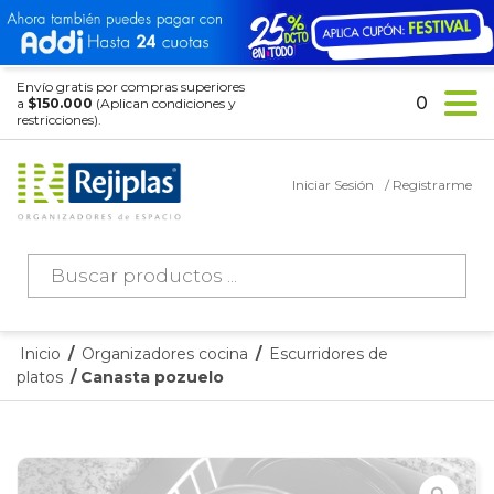
Envío gratis por compras superiores
0
a
$150.000
(Aplican condiciones y
restricciones).
Iniciar Sesión
/ Registrarme
Búsqueda
de
productos
Inicio
/
Organizadores cocina
/
Escurridores de
platos
/ Canasta pozuelo