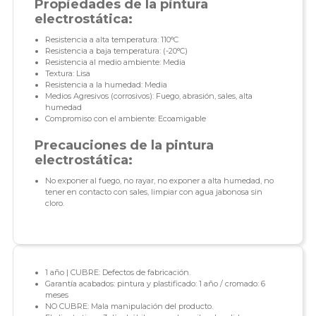
Propiedades de la pintura
electrostática:
Resistencia a alta temperatura: 110°C
Resistencia a baja temperatura: (-20°C)
Resistencia al medio ambiente: Media
Textura: Lisa
Resistencia a la humedad: Media
Medios Agresivos (corrosivos): Fuego, abrasión, sales, alta
humedad
Compromiso con el ambiente: Ecoamigable
Precauciones de la pintura
electrostática:
No exponer al fuego, no rayar, no exponer a alta humedad, no
tener en contacto con sales, limpiar con agua jabonosa sin
cloro.
1 año | CUBRE: Defectos de fabricación.
Garantía acabados: pintura y plastificado: 1 año / cromado: 6
meses
NO CUBRE: Mala manipulación del producto.