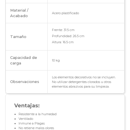
Material /
Acero plastificado
Acabado
Frente: 31.5 cm
Profundidad: 26.5 cm
Tamaño
Altura: 16.5 cm
Capacidad de
10 kg
carga
Los elementos decorativos no se incluyen.
Observaciones
No utilizar detergentes clorados u otros
elementos abrazivos para su limpieza.
Ventajas:
Resistente a la humedad
Ventilado
Inmune a Plagas
No retiene malos olores