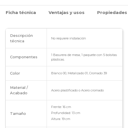
Ficha técnica
Ventajas y usos
Propiedades
Descripción
No requiere instalación
técnica
1 Basurera de mesa, 1 paquete con 5 bolsitas
Componentes
plásticas.
Color
Blanco 00, Metalizado 01, Cromado 39
Material /
Acero plastificado o Acero cromado
Acabado
Frente: 16 cm
Profundidad: 13 cm
Tamaño
Altura: 19 cm