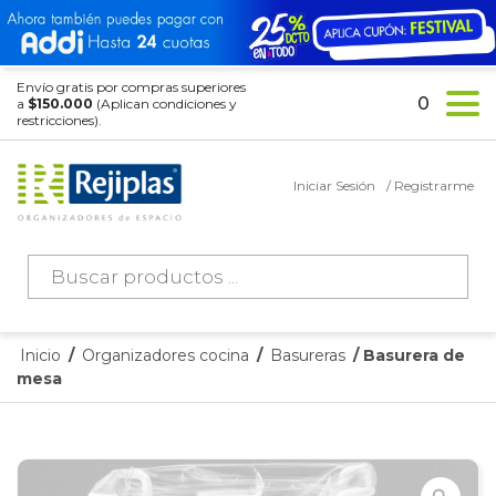
Envío gratis por compras superiores
0
a
$150.000
(Aplican condiciones y
restricciones).
Iniciar Sesión
/ Registrarme
Búsqueda
de
productos
Inicio
/
Organizadores cocina
/
Basureras
/ Basurera de
mesa