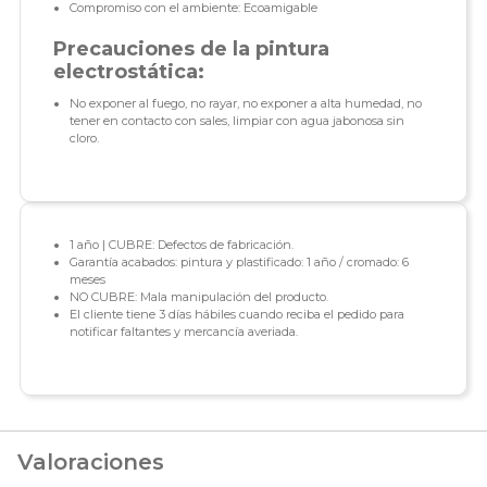
Compromiso con el ambiente: Ecoamigable
Precauciones de la pintura
electrostática:
No exponer al fuego, no rayar, no exponer a alta humedad, no
tener en contacto con sales, limpiar con agua jabonosa sin
cloro.
1 año | CUBRE: Defectos de fabricación.
Garantía acabados: pintura y plastificado: 1 año / cromado: 6
meses
NO CUBRE: Mala manipulación del producto.
El cliente tiene 3 días hábiles cuando reciba el pedido para
notificar faltantes y mercancía averiada.
Valoraciones