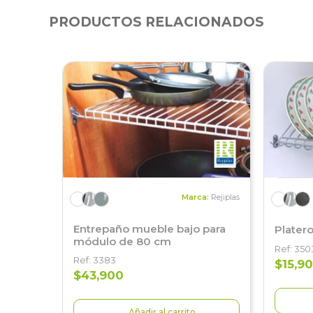
PRODUCTOS RELACIONADOS
Marca:
Rejiplas
Entrepaño mueble bajo para
Plater
módulo de 80 cm
Ref: 350
Ref: 3383
$15,90
$43,900
Añadir al carrito