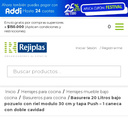
Envío gratis por compras superiores
0
a
$150.000
(Aplican condiciones y
restricciones).
Iniciar Sesión
/ Registrarme
Búsqueda
de
productos
Inicio
/
Herrajes para cocina
/
Herrajes mueble bajo
cocina
/
Basureros para cocina
/ Basurera 20 Litros bajo
pozuelo con riel modulo 30 cm y tapa Push – 1 caneca
con doble cavidad