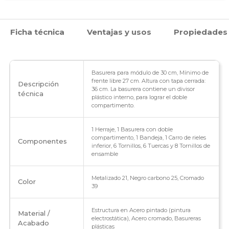
y
Ficha técnica
Ventajas y usos
Propiedades
tapa
Push
-
Basurera para módulo de 30 cm, Mínimo de
frente libre 27 cm. Altura con tapa cerrada:
Descripción
36 cm. La basurera contiene un divisor
1
técnica
plástico interno, para lograr el doble
compartimento.
caneca
1 Herraje, 1 Basurera con doble
con
compartimento, 1 Bandeja, 1 Carro de rieles
Componentes
inferior, 6 Tornillos, 6 Tuercas y 8 Tornillos de
doble
ensamble
cavidad
Metalizado 21, Negro carbono 25, Cromado
Color
39
cantidad
Estructura en Acero pintado (pintura
Material /
electrostática), Acero cromado, Basureras
Acabado
plásticas