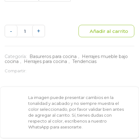
Basurera
-
+
Añadir al carrito
20
Litros
Categoría:
Basureros para cocina
,
Herrajes mueble bajo
cocina
,
Herrajes para cocina
,
Tendencias
bajo
Compartir:
pozuelo
con
La imagen puede presentar cambios en la
riel
tonalidad y acabado y no siempre muestra el
color seleccionado, por favor validar bien antes
modulo
de agregar al carrito. Sí, tienes dudas con
respecto al color, escríbenos a nuestro
30
WhatsApp para asesorarte.
cm