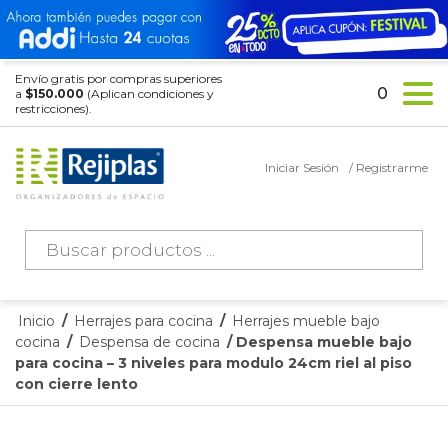
Envío gratis por compras superiores
0
a
$150.000
(Aplican condiciones y
restricciones).
Iniciar Sesión
/ Registrarme
Búsqueda
de
productos
Inicio
/
Herrajes para cocina
/
Herrajes mueble bajo
cocina
/
Despensa de cocina
/ Despensa mueble bajo
para cocina – 3 niveles para modulo 24cm riel al piso
con cierre lento