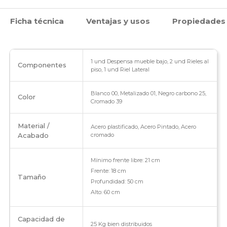
Ficha técnica
Ventajas y usos
Propiedades
1 und Despensa mueble bajo, 2 und Rieles al
Componentes
piso, 1 und Riel Lateral
Blanco 00, Metalizado 01, Negro carbono 25,
Color
Cromado 39
Material /
Acero plastificado, Acero Pintado, Acero
Acabado
cromado
Mínimo frente libre: 21 cm
Frente: 18 cm
Tamaño
Profundidad: 50 cm
Alto: 60 cm
Capacidad de
25 Kg bien distribuidos