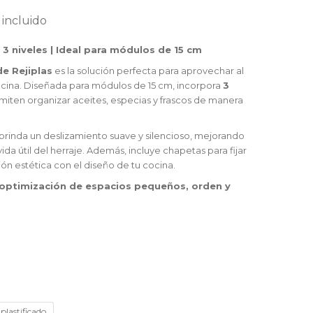
 incluido
 3 niveles | Ideal para módulos de 15 cm
de Rejiplas
es la solución perfecta para aprovechar al
cina. Diseñada para módulos de 15 cm, incorpora
3
iten organizar aceites, especias y frascos de manera
brinda un deslizamiento suave y silencioso, mejorando
da útil del herraje. Además, incluye chapetas para fijar
ión estética con el diseño de tu cocina.
optimización de espacios pequeños, orden y
plastificado