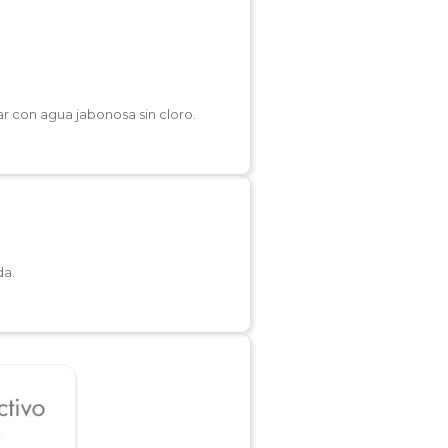
r con agua jabonosa sin cloro.
da.