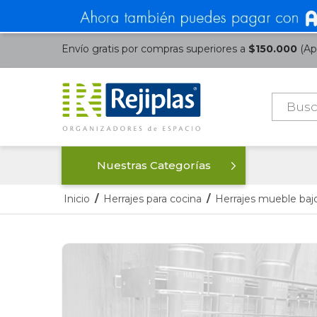
Envío gratis por compras superiores a
$150.000
(Apl
Búsque
de
product
Nuestras Categorías
Inicio
/
Herrajes para cocina
/
Herrajes mueble baj