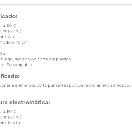
ficado:
ura: 60°C
ura: (-20°C)
te: Alto
c módulo: 40 cm
lta
 fuego, rasgado y/o corte del plástico
te: Ecoamigable
ificado:
oner a elementos corto punzantes porque retirarían el plastificado, 
ra electrostática:
ra: 110°C
ura: (-20°C)
nte: Media