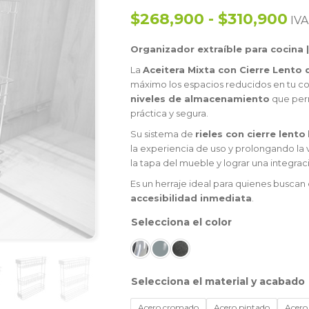
$268,900 - $310,900
IVA
Organizador extraíble para cocina |
La
Aceitera Mixta con Cierre Lento 
máximo los espacios reducidos en tu co
niveles de almacenamiento
que perm
práctica y segura.
Su sistema de
rieles con cierre lento
la experiencia de uso y prolongando la vi
la tapa del mueble y lograr una integrac
Es un herraje ideal para quienes buscan
accesibilidad inmediata
.
color
material y acabado
Acero cromado
Acero pintado
Acero 