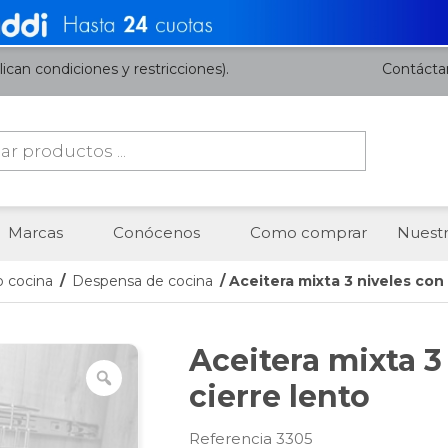
ican condiciones y restricciones).
Contácta
da
os
Marcas
Conócenos
Como comprar
Nuestr
o cocina
/
Despensa de cocina
/ Aceitera mixta 3 niveles con 
Aceitera mixta 3
cierre lento
Referencia 3305