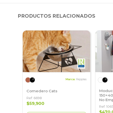
PRODUCTOS RELACIONADOS
Marca:
Rejiplas
Moducl
Comedero Cats
150×40
Ref: 6698
No Emp
$59,900
Ref: 106
$470,