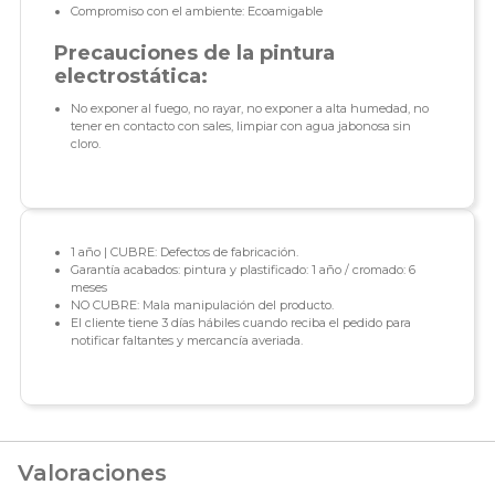
Compromiso con el ambiente: Ecoamigable
Precauciones de la pintura
electrostática:
No exponer al fuego, no rayar, no exponer a alta humedad, no
tener en contacto con sales, limpiar con agua jabonosa sin
cloro.
1 año | CUBRE: Defectos de fabricación.
Garantía acabados: pintura y plastificado: 1 año / cromado: 6
meses
NO CUBRE: Mala manipulación del producto.
El cliente tiene 3 días hábiles cuando reciba el pedido para
notificar faltantes y mercancía averiada.
Valoraciones