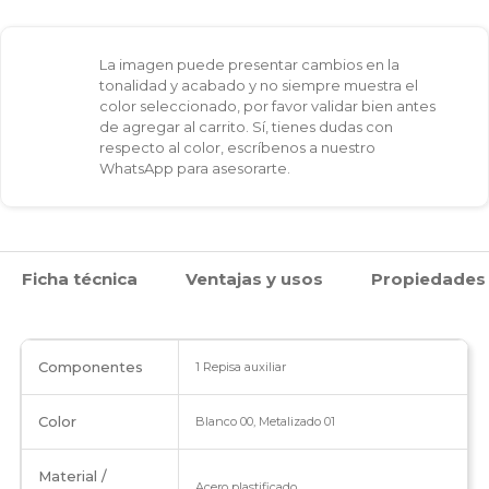
en
La imagen puede presentar cambios en la
acero
tonalidad y acabado y no siempre muestra el
color seleccionado, por favor validar bien antes
cantidad
de agregar al carrito. Sí, tienes dudas con
respecto al color, escríbenos a nuestro
WhatsApp para asesorarte.
Ficha técnica
Ventajas y usos
Propiedades
Componentes
1 Repisa auxiliar
Color
Blanco 00, Metalizado 01
Material /
Acero plastificado