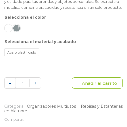
y cuidado para tus prendas y objetos personales. Su estructura
metálica combina practicidad y resistencia en un solo producto.
color
material y acabado
Acero plastificado
Repisa
-
+
Añadir al carrito
Auxiliar
Multiusos
Categoría:
Organizadores Multiusos
,
Repisas y Estanterias
en Alambre
43x20x15
Compartir:
cm