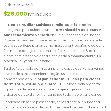
Referencia 6321
$28,000
IVA incluido
La
Repisa Auxiliar Multiusos Rejiplas
es la solución
inteligente para quienes buscan
organización de clóset y
almacenamiento versátil
en cualquier espacio del hogar.
Diseñada para maximizar el espacio vertical, puedes ubicarla
sobre superficies planas como mesas o entrepaños, o colgarla
fácilmente debajo de los entrepaños Ganaespacio® de tu
clóset para crear niveles adicionales de almacenamiento. Es
práctica, útil y fácil de instalar.
Su diseño apilable permite ampliar la capacidad y crear varios
niveles de almacenamiento según tus necesidades,
convirtiéndola en un
organizador multiusos para clóset,
dormitorio, estudio o cuarto útil
. Es ideal para organizar
ropa doblada, accesorios, bolsos, cajas organizadoras o
artículos de uso diario, manteniendo todo visible y al alcance.
Fabricada en acero plastificado, es resistente a la humedad,
ventilada e inmune a plagas, lo que garantiza mayor durabilidad