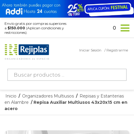
Envío gratis por compras superiores
0
a
$150.000
(Aplican condiciones y
restricciones).
Iniciar Sesión
/ Registrarme
Búsqueda
de
productos
Inicio
/
Organizadores Multiusos
/
Repisas y Estanterias
en Alambre
/ Repisa Auxiliar Multiusos 43x20x15 cm en
acero