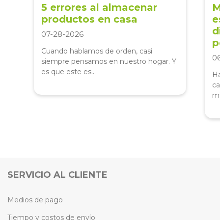
5 errores al almacenar
M
productos en casa
e
d
07-28-2026
p
Cuando hablamos de orden, casi
0
siempre pensamos en nuestro hogar. Y
es que este es...
Ha
ca
mi
SERVICIO AL CLIENTE
Medios de pago
Tiempo y costos de envío