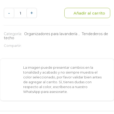
Tendedero
-
+
Añadir al carrito
de
Techo
Categoría:
Organizadores para lavandería
,
Tendederos de
techo
con
Compartir:
7
tubos
La imagen puede presentar cambios en la
Diseño
tonalidad y acabado y no siempre muestra el
color seleccionado, por favor validar bien antes
Suspendido
de agregar al carrito. Sí, tienes dudas con
respecto al color, escríbenos a nuestro
30
WhatsApp para asesorarte.
kg
cantidad