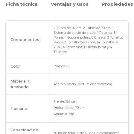
Ficha técnica
Ventajas y usos
Propiedades
7 Tubos de 117 cm, 2 Tubos de 70 cm, 1
Sistema de ajuste de altura, 1 Palanca, 8
Poleas, 1 Soporte poleas, 8 Chazos, 3 Tornillos
Componentes
largos, 2 Tornillo medianos, 14 Tornillos ¼
x1¼”, 4 Cáncamos, 1 Cuerda 15 mt y 4
Tapones
Color
Blanco 20
Material /
Acero pintado (pintura electrostática)
Acabado
Frente: 120 cm
Profundidad: 70 cm
Tamaño
Altura: 1.6 cm
Capacidad de
30 kg en total, distribuido uniformemente