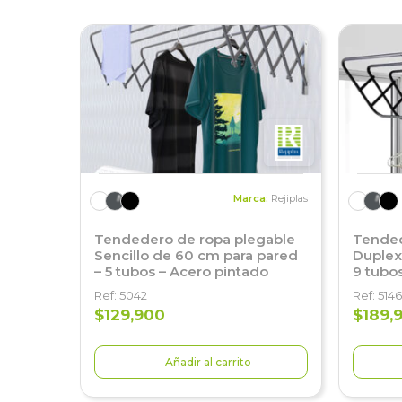
Marca:
Rejiplas
Tendedero de ropa plegable
Tended
Sencillo de 60 cm para pared
Duplex
– 5 tubos – Acero pintado
9 tubo
Ref: 5042
Ref: 5146
$129,900
$189,
Añadir al carrito