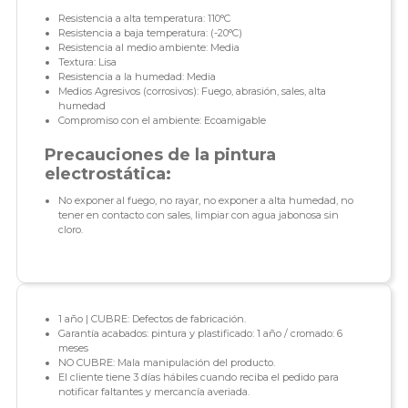
Resistencia a alta temperatura: 110°C
Resistencia a baja temperatura: (-20°C)
Resistencia al medio ambiente: Media
Textura: Lisa
Resistencia a la humedad: Media
Medios Agresivos (corrosivos): Fuego, abrasión, sales, alta
humedad
Compromiso con el ambiente: Ecoamigable
Precauciones de la pintura
electrostática:
No exponer al fuego, no rayar, no exponer a alta humedad, no
tener en contacto con sales, limpiar con agua jabonosa sin
cloro.
1 año | CUBRE: Defectos de fabricación.
Garantía acabados: pintura y plastificado: 1 año / cromado: 6
meses
NO CUBRE: Mala manipulación del producto.
El cliente tiene 3 días hábiles cuando reciba el pedido para
notificar faltantes y mercancía averiada.