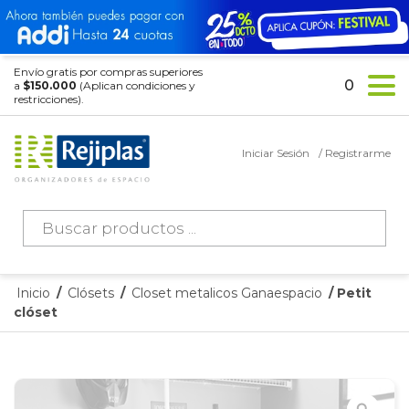
Envío gratis por compras superiores
0
a
$150.000
(Aplican condiciones y
restricciones).
Iniciar Sesión
/ Registrarme
Búsqueda
de
productos
Inicio
/
Clósets
/
Closet metalicos Ganaespacio
/ Petit
clóset