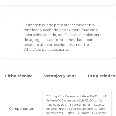
La imagen puede presentar cambios en la
tonalidad y acabado y no siempre muestra el
color seleccionado, por favor validar bien antes
de agregar al carrito. Sí, tienes dudas con
respecto al color, escríbenos a nuestro
WhatsApp para asesorarte.
Ficha técnica
Ventajas y usos
Propiedades
2 Entrepaños Ganaespacio® de 90x30 cm | 1
Entrepaño Ganaespacio®de 50x30 cm | 2
Parales de 90 cm | 1 Unión paral | 1 Soporte
Componentes
diagonal uña | 3 Soportes laterales | 3 Pares
de escudos | 8 Topes | 13 Chazos J | 7 Chazos