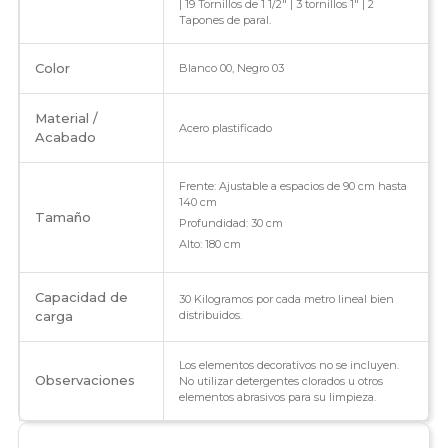
| 19 Tornillos de 1 1/2" | 3 tornillos 1" | 2
Tapones de paral.
Color
Blanco 00, Negro 03
Material /
Acero plastificado
Acabado
Frente: Ajustable a espacios de 90 cm hasta
140 cm
Tamaño
Profundidad: 30 cm
Alto: 180 cm
Capacidad de
30 Kilogramos por cada metro lineal bien
carga
distribuidos.
Los elementos decorativos no se incluyen.
Observaciones
No utilizar detergentes clorados u otros
elementos abrasivos para su limpieza.