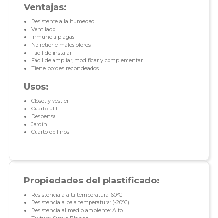
Ventajas:
Resistente a la humedad
Ventilado
Inmune a plagas
No retiene malos olores
Fácil de instalar
Fácil de ampliar, modificar y complementar
Tiene bordes redondeados
Usos:
Clóset y vestier
Cuarto útil
Despensa
Jardín
Cuarto de linos
Propiedades del plastificado:
Resistencia a alta temperatura: 60°C
Resistencia a baja temperatura: (-20°C)
Resistencia al medio ambiente: Alto