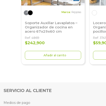
Marca:
Rejiplas
Soporte Auxiliar Lavaplatos –
Locero 
Organizador de cocina en
Organiz
acero 67x29x60 cm
pocillo
Ref: 4869
Ref: 3741
$242,900
$59,9
Añadir al carrito
SERVICIO AL CLIENTE
Medios de pago