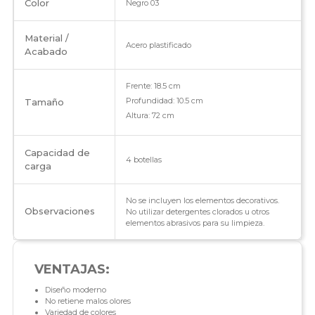
Color
Negro 03
Material /
Acero plastificado
Acabado
Frente: 18.5 cm
Profundidad: 10.5 cm
Tamaño
Altura: 72 cm
Capacidad de
4 botellas
carga
No se incluyen los elementos decorativos.
Observaciones
No utilizar detergentes clorados u otros
elementos abrasivos para su limpieza.
VENTAJAS:
Diseño moderno
No retiene malos olores
Variedad de colores