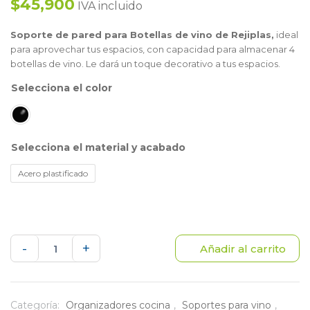
$45,900
IVA incluido
Soporte de pared para Botellas de vino de Rejiplas,
ideal
para aprovechar tus espacios, con capacidad para almacenar 4
botellas de vino. Le dará un toque decorativo a tus espacios.
color
material y acabado
Acero plastificado
Soporte
-
+
Añadir al carrito
vinos
de
Categoría:
Organizadores cocina
,
Soportes para vino
,