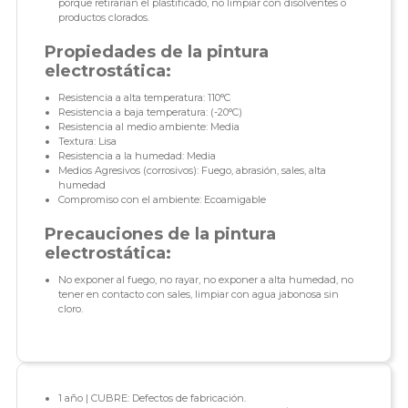
porque retirarían el plastificado, no limpiar con disolventes o
productos clorados.
Propiedades de la pintura
electrostática:
Resistencia a alta temperatura: 110°C
Resistencia a baja temperatura: (-20°C)
Resistencia al medio ambiente: Media
Textura: Lisa
Resistencia a la humedad: Media
Medios Agresivos (corrosivos): Fuego, abrasión, sales, alta
humedad
Compromiso con el ambiente: Ecoamigable
Precauciones de la pintura
electrostática:
No exponer al fuego, no rayar, no exponer a alta humedad, no
tener en contacto con sales, limpiar con agua jabonosa sin
cloro.
1 año | CUBRE: Defectos de fabricación.