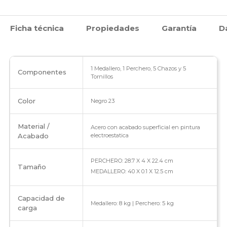
Ficha técnica
Propiedades
Garantía
D
1 Medallero, 1 Perchero, 5 Chazos y 5
Componentes
Tornillos
Color
Negro 23
Material /
Acero con acabado superficial en pintura
Acabado
electroestatica
PERCHERO: 28.7 X 4 X 22.4 cm
Tamaño
MEDALLERO: 40 X 0.1 X 12.5 cm
Capacidad de
Medallero: 8 kg | Perchero: 5 kg
carga