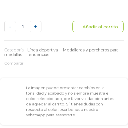
SET
-
+
Añadir al carrito
X2
PERCHEROS
Categoría:
Línea deportiva
,
Medalleros y percheros para
medallas
,
Tendencias
PARA
Compartir:
MEDALLAS
Y
La imagen puede presentar cambios en la
ACCESORIOS
tonalidad y acabado y no siempre muestra el
color seleccionado, por favor validar bien antes
TRIATHLON
de agregar al carrito. Sí, tienes dudas con
respecto al color, escríbenos a nuestro
cantidad
WhatsApp para asesorarte.