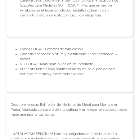
¡Celebra cada victoria y mantén tus triunfos a la vista con los
Soportes para Medallas SOH DESIGN! Más que un simple
exhibidor, es el lugar donde tus medallas cobran vida y
narran tu historia de éxito con orgullo y elegancia.
1 año | CUBRE: Defectos de fabricación.
Garantía acabados: pintura y plastificado: 1 año / cromado: 6
meses
NO CUBRE: Mala manipulación del producto.
El cliente tiene 3 días hábiles cuando reciba el pedido para
notificar faltantes y mercancía averiada.
Descubre nuestro Exhibidor de Medallas de Metal para Montaje en
Pared, fabricado con acero de alta calidad y un elegante acabado negro
mate que resalta tus logros.
¡INSTALACIÓN SENCILLA! Nuestros colgadores de medallas están
diseñados para lucir espectaculares y se entregan listos para colgar,