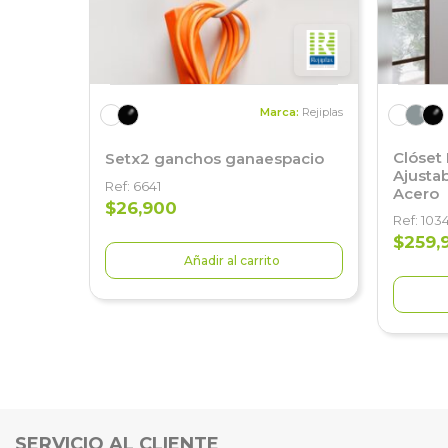
Marca:
Rejiplas
Clóset
Setx2 ganchos ganaespacio
Ajusta
Ref: 6641
Acero
$26,900
Ref: 103
$259,
Añadir al carrito
SERVICIO AL CLIENTE