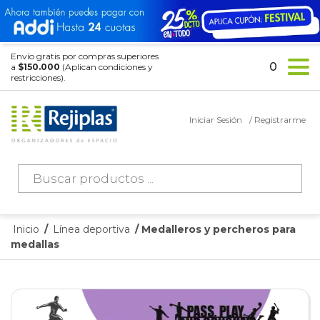
Envío gratis por compras superiores
0
a
$150.000
(Aplican condiciones y
restricciones).
Iniciar Sesión
/ Registrarme
Búsqueda
de
productos
Inicio
/
Línea deportiva
/ Medalleros y percheros para
medallas