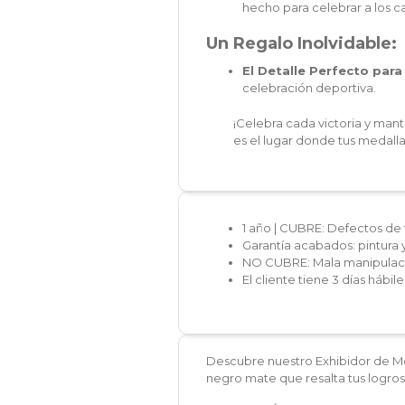
hecho para celebrar a los c
Un Regalo Inolvidable:
El Detalle Perfecto para
celebración deportiva.
¡Celebra cada victoria y mant
es el lugar donde tus medallas
1 año | CUBRE: Defectos de 
Garantía acabados: pintura 
NO CUBRE: Mala manipulaci
El cliente tiene 3 días hábi
Descubre nuestro Exhibidor de Me
negro mate que resalta tus logros