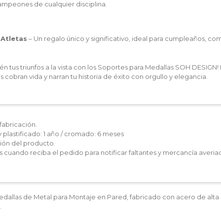
ampeones de cualquier disciplina.
 Atletas
– Un regalo único y significativo, ideal para cumpleaños, co
én tus triunfos a la vista con los Soportes para Medallas SOH DESIGN!
 cobran vida y narran tu historia de éxito con orgullo y elegancia.
fabricación.
y plastificado: 1 año / cromado: 6 meses
ón del producto.
les cuando reciba el pedido para notificar faltantes y mercancía averia
dallas de Metal para Montaje en Pared, fabricado con acero de alta
.