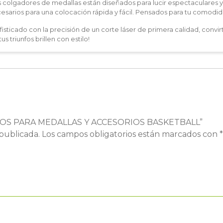
olgadores de medallas están diseñados para lucir espectaculares y s
cesarios para una colocación rápida y fácil. Pensados para tu comodid
sticado con la precisión de un corte láser de primera calidad, convi
s triunfos brillen con estilo!
HEROS PARA MEDALLAS Y ACCESORIOS BASKETBALL”
publicada.
Los campos obligatorios están marcados con
*