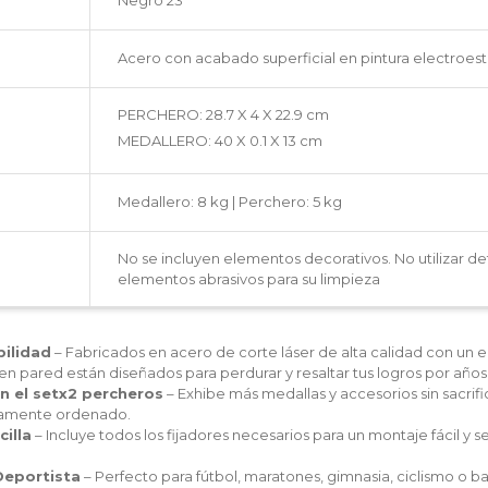
Acero con acabado superficial en pintura electroest
PERCHERO: 28.7 X 4 X 22.9 cm
MEDALLERO: 40 X 0.1 X 13 cm
Medallero: 8 kg | Perchero: 5 kg
No se incluyen elementos decorativos. No utilizar d
elementos abrasivos para su limpieza
bilidad
– Fabricados en acero de corte láser de alta calidad con un
n pared están diseñados para perdurar y resaltar tus logros por años
n el setx2 percheros
– Exhibe más medallas y accesorios sin sacrific
amente ordenado.
cilla
– Incluye todos los fijadores necesarios para un montaje fácil y 
Deportista
– Perfecto para fútbol, maratones, gimnasia, ciclismo o b