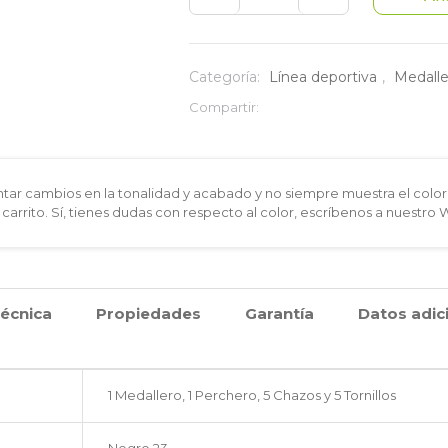
X2
PERCHEROS
Categoría:
Línea deportiva
,
Medalle
PARA
Compartir:
MEDALLAS
Y
ar cambios en la tonalidad y acabado y no siempre muestra el color 
 carrito. Sí, tienes dudas con respecto al color, escríbenos a nuestro
ACCESORIOS
BASKETBALL
cantidad
técnica
Propiedades
Garantía
Datos adic
1 Medallero, 1 Perchero, 5 Chazos y 5 Tornillos
Negro 23