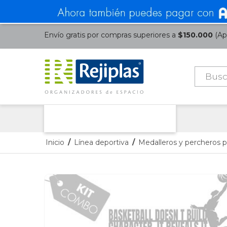
Envío gratis por compras superiores a
$150.000
(Apl
Búsque
de
product
Nuestras Categorías
Inicio
/
Línea deportiva
/
Medalleros y percheros p