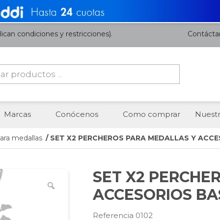
ican condiciones y restricciones).
Contácta
da
os
Marcas
Conócenos
Como comprar
Nuestr
ara medallas
/ SET X2 PERCHEROS PARA MEDALLAS Y ACC
SET X2 PERCHE
ACCESORIOS BA
Referencia 0102