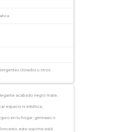
atica
etergentes clorados u otros
 elegante acabado negro mate,
.
ar espacio ni estética,
seguro en tu hogar, gimnasio o
aloncesto, este soporte está