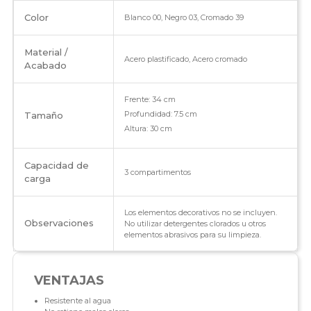
Color
Blanco 00, Negro 03, Cromado 39
Material /
Acero plastificado, Acero cromado
Acabado
Frente: 34 cm
Profundidad: 7.5 cm
Tamaño
Altura: 30 cm
Capacidad de
3 compartimentos
carga
Los elementos decorativos no se incluyen.
Observaciones
No utilizar detergentes clorados u otros
elementos abrasivos para su limpieza.
VENTAJAS
Resistente al agua