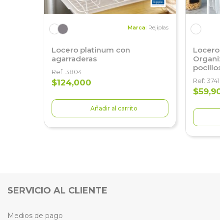
Marca:
Rejiplas
Locero platinum con
Locero 
agarraderas
Organiz
pocillo
Ref: 3804
Ref: 3741
$124,000
$59,9
Añadir al carrito
SERVICIO AL CLIENTE
Medios de pago