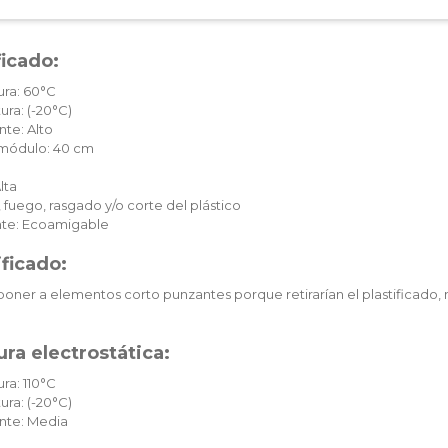
ficado:
ura: 60°C
ura: (-20°C)
te: Alto
c módulo: 40 cm
lta
 fuego, rasgado y/o corte del plástico
te: Ecoamigable
ificado:
oner a elementos corto punzantes porque retirarían el plastificado, 
ra electrostática:
ra: 110°C
ura: (-20°C)
nte: Media