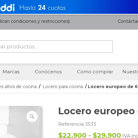
ican condiciones y restricciones).
Contácta
da
os
Marcas
Conócenos
Como comprar
Nuestr
s altos de cocina
/
Locero para cocina
/ Locero europeo de 
Locero europeo
Referencia 3533
$22,900 - $29,900
IVA in