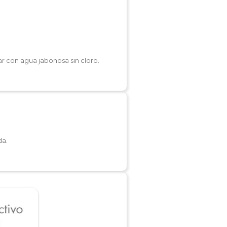
r con agua jabonosa sin cloro.
da.