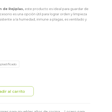
 de Rejiplas,
este producto es ideal para guardar de
esorio es una opción útil para lograr orden y limpieza
esistente a la humedad, inmune a plagas, es ventilado y
plastificado
dir al carrito
rajes para muebles altos de cocina
,
Locero para