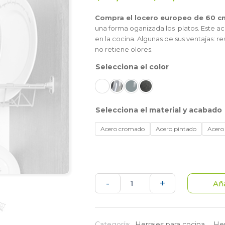
Compra el locero europeo de 60 cm
una forma oganizada los platos. Este acc
en la cocina. Algunas de sus ventajas: r
no retiene olores.
color
material y acabado
Acero cromado
Acero pintado
Acero 
Locero
-
+
Aña
europeo
de
Categoría:
Herrajes para cocina
,
Her