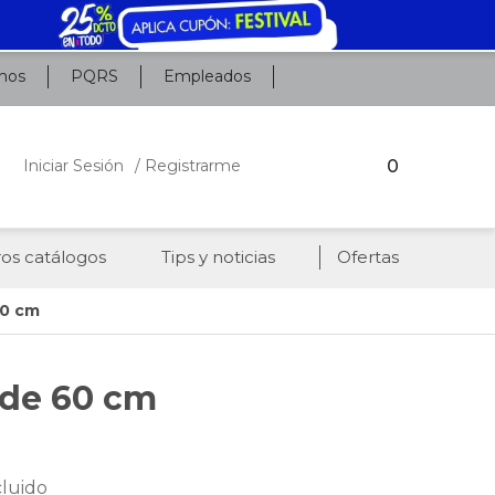
nos
PQRS
Empleados
0
Iniciar Sesión
/ Registrarme
os catálogos
Tips y noticias
Ofertas
60 cm
 de 60 cm
cluido