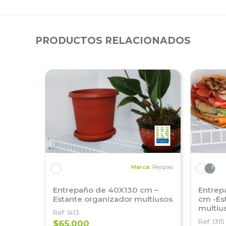
PRODUCTOS RELACIONADOS
Marca:
Rejiplas
Entrepaño de 40X130 cm –
Entrepa
Estante organizador multiusos
cm -Es
multiu
Ref: 1413
Ref: 1315
$65,000