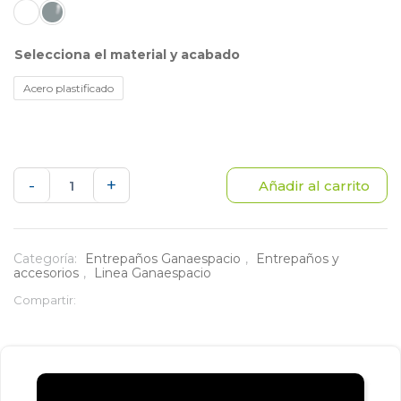
material y acabado
Acero plastificado
Entrepaño
-
+
Añadir al carrito
de
30X70
Categoría:
Entrepaños Ganaespacio
,
Entrepaños y
accesorios
,
Linea Ganaespacio
cm
Compartir:
cantidad