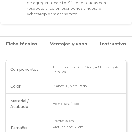
de agregar al carrito. Sí, tienes dudas con
respecto al color, escríbenos a nuestro
WhatsApp para asesorarte.
Ficha técnica
Ventajas y usos
Instructivo
1 Entrepaño de 30 x 70 cm, 4 Chazos J y 4
Componentes
Tornillos
Color
Blanco 00, Metalizado 01
Material /
Acero plastificado
Acabado
Frente: 70 cm
Profundidad: 30 cm
Tamaño