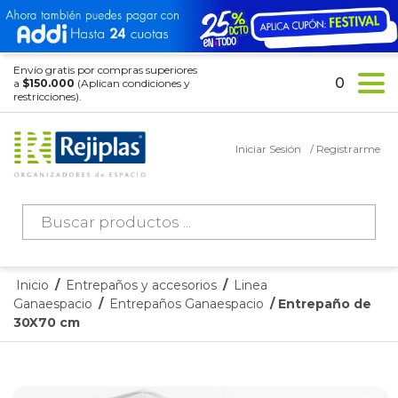
Envío gratis por compras superiores
0
a
$150.000
(Aplican condiciones y
restricciones).
Iniciar Sesión
/ Registrarme
Búsqueda
de
productos
Inicio
/
Entrepaños y accesorios
/
Linea
Ganaespacio
/
Entrepaños Ganaespacio
/ Entrepaño de
30X70 cm