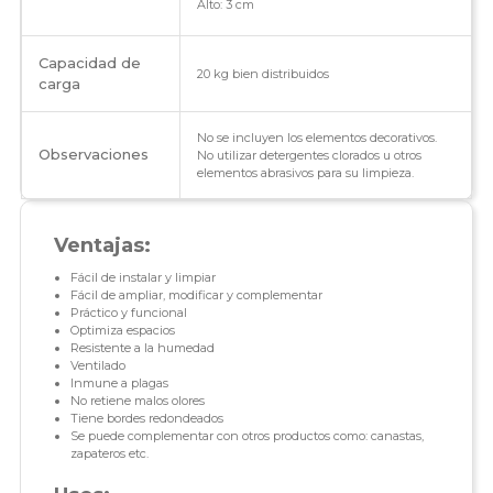
Alto: 3 cm
Capacidad de
20 kg bien distribuidos
carga
No se incluyen los elementos decorativos.
Observaciones
No utilizar detergentes clorados u otros
elementos abrasivos para su limpieza.
Ventajas:
Fácil de instalar y limpiar
Fácil de ampliar, modificar y complementar
Práctico y funcional
Optimiza espacios
Resistente a la humedad
Ventilado
Inmune a plagas
No retiene malos olores
Tiene bordes redondeados
Se puede complementar con otros productos como: canastas,
zapateros etc.