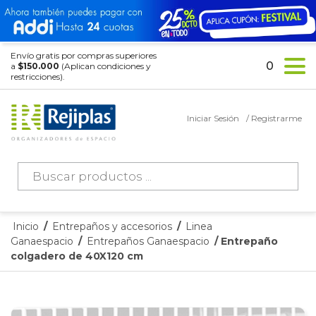
Envío gratis por compras superiores
0
a
$150.000
(Aplican condiciones y
restricciones).
Iniciar Sesión
/ Registrarme
Búsqueda
de
productos
Inicio
/
Entrepaños y accesorios
/
Linea
Ganaespacio
/
Entrepaños Ganaespacio
/ Entrepaño
colgadero de 40X120 cm