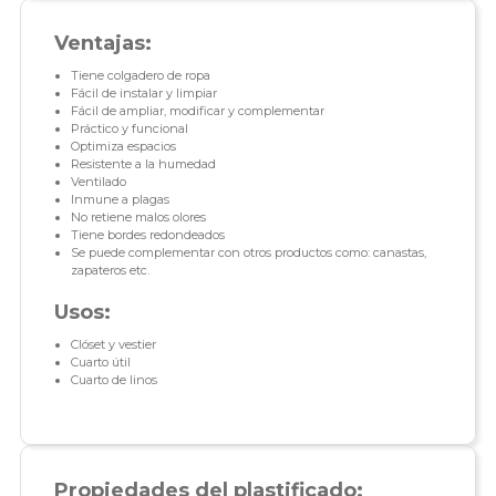
Ventajas:
Tiene colgadero de ropa
Fácil de instalar y limpiar
Fácil de ampliar, modificar y complementar
Práctico y funcional
Optimiza espacios
Resistente a la humedad
Ventilado
Inmune a plagas
No retiene malos olores
Tiene bordes redondeados
Se puede complementar con otros productos como: canastas,
zapateros etc.
Usos:
Clóset y vestier
Cuarto útil
Cuarto de linos
Propiedades del plastificado: