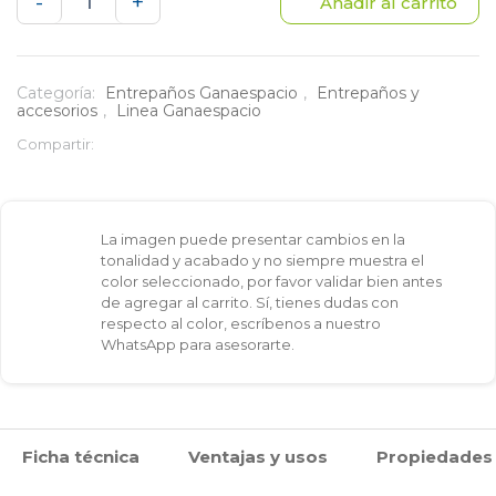
Entrepaño
-
+
Añadir al carrito
colgadero
de
Categoría:
Entrepaños Ganaespacio
,
Entrepaños y
accesorios
,
Linea Ganaespacio
40X120
Compartir:
cm
cantidad
La imagen puede presentar cambios en la
tonalidad y acabado y no siempre muestra el
color seleccionado, por favor validar bien antes
de agregar al carrito. Sí, tienes dudas con
respecto al color, escríbenos a nuestro
WhatsApp para asesorarte.
Ficha técnica
Ventajas y usos
Propiedades