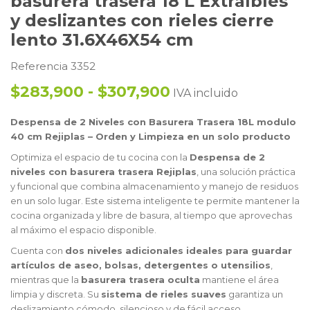
basurera trasera 18 L Extraíbles
y deslizantes con rieles cierre
lento 31.6X46X54 cm
Referencia 3352
$283,900 - $307,900
IVA incluido
Despensa de 2 Niveles con Basurera Trasera 18L modulo
40 cm Rejiplas – Orden y Limpieza en un solo producto
Optimiza el espacio de tu cocina con la
Despensa de 2
niveles con basurera trasera Rejiplas
, una solución práctica
y funcional que combina almacenamiento y manejo de residuos
en un solo lugar. Este sistema inteligente te permite mantener la
cocina organizada y libre de basura, al tiempo que aprovechas
al máximo el espacio disponible.
Cuenta con
dos niveles adicionales ideales para guardar
artículos de aseo, bolsas, detergentes o utensilios
,
mientras que la
basurera trasera oculta
mantiene el área
limpia y discreta. Su
sistema de rieles suaves
garantiza un
deslizamiento cómodo, silencioso y de fácil acceso.