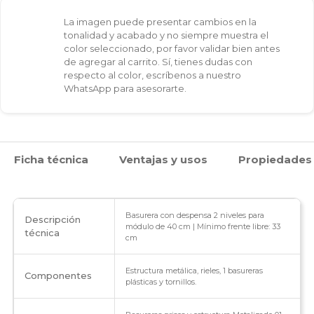
trasera
La imagen puede presentar cambios en la
18
tonalidad y acabado y no siempre muestra el
color seleccionado, por favor validar bien antes
L
de agregar al carrito. Sí, tienes dudas con
respecto al color, escríbenos a nuestro
Extraíbles
WhatsApp para asesorarte.
y
deslizantes
Ficha técnica
Ventajas y usos
Propiedades
con
rieles
cierre
Basurera con despensa 2 niveles para
Descripción
módulo de 40 cm | Mínimo frente libre: 33
técnica
cm
lento
31.6X46X54
Estructura metálica, rieles, 1 basureras
Componentes
plásticas y tornillos.
cm