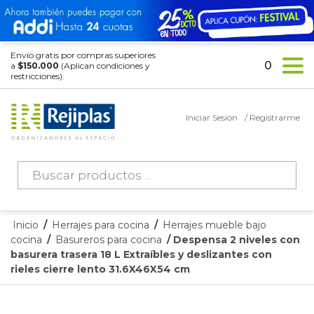
Envío gratis por compras superiores
0
a
$150.000
(Aplican condiciones y
restricciones).
Iniciar Sesión
/ Registrarme
Búsqueda
de
productos
Inicio
/
Herrajes para cocina
/
Herrajes mueble bajo
cocina
/
Basureros para cocina
/ Despensa 2 niveles con
basurera trasera 18 L Extraíbles y deslizantes con
rieles cierre lento 31.6X46X54 cm