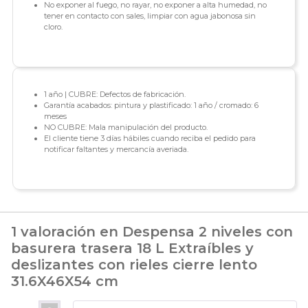
No exponer al fuego, no rayar, no exponer a alta humedad, no
tener en contacto con sales, limpiar con agua jabonosa sin
cloro.
1 año | CUBRE: Defectos de fabricación.
Garantía acabados: pintura y plastificado: 1 año / cromado: 6
meses
NO CUBRE: Mala manipulación del producto.
El cliente tiene 3 días hábiles cuando reciba el pedido para
notificar faltantes y mercancía averiada.
1 valoración en
Despensa 2 niveles con
basurera trasera 18 L Extraíbles y
deslizantes con rieles cierre lento
31.6X46X54 cm