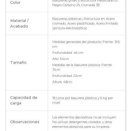
Basureras grises y estructura Metalizado 01,
Color
cantidad
Negro Carbono 25, Cromada 39
Basureras plásticas | Estructura en Acero
Material /
cromado, Acero plastificado, Acero Pintado
Acabado
(pintura electrostática)
Medidas generales del producto: Frente: 31.6
cm
Profundidad: 46 cm
Alto: 54cm
Tamaño
Medidas de la basurera plástica: Frente:
31cm
Profundidad: 22cm
Altura: 48cm
Capacidad de
18 Litros por basurera plástica y 6 kg por
carga
nivel
Los elementos decorativos no se incluyen.
Observaciones
No utilizar detergentes clorados u otros
elementos abrasivos para su limpieza.