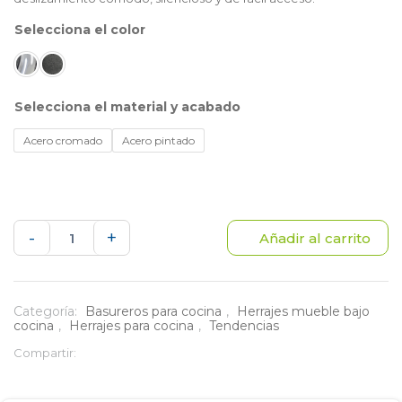
color
material y acabado
Acero cromado
Acero pintado
Despensa
-
+
Añadir al carrito
2
niveles
Categoría:
Basureros para cocina
,
Herrajes mueble bajo
cocina
,
Herrajes para cocina
,
Tendencias
con
Compartir:
basurera