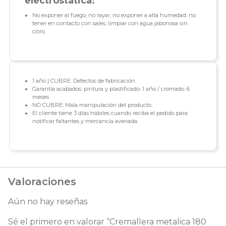
electrostática:
No exponer al fuego, no rayar, no exponer a alta humedad, no
tener en contacto con sales, limpiar con agua jabonosa sin
cloro.
1 año | CUBRE: Defectos de fabricación.
Garantía acabados: pintura y plastificado: 1 año / cromado: 6
meses
NO CUBRE: Mala manipulación del producto.
El cliente tiene 3 días hábiles cuando reciba el pedido para
notificar faltantes y mercancía averiada.
Valoraciones
Aún no hay reseñas
Sé el primero en valorar “Cremallera metalica 180