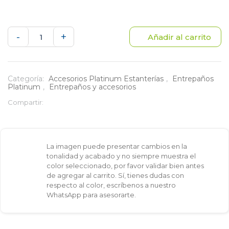
Cremallera
-
+
Añadir al carrito
metalica
180
Categoría:
Accesorios Platinum Estanterías
,
Entrepaños
Platinum
,
Entrepaños y accesorios
cm
Compartir:
-
Instalador
La imagen puede presentar cambios en la
de
tonalidad y acabado y no siempre muestra el
color seleccionado, por favor validar bien antes
brazos
de agregar al carrito. Sí, tienes dudas con
respecto al color, escríbenos a nuestro
mix
WhatsApp para asesorarte.
para