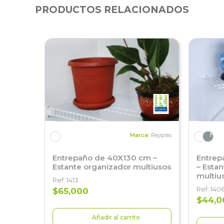
PRODUCTOS RELACIONADOS
Marca:
Rejiplas
Entrepaño de 40X130 cm –
Entrep
Estante organizador multiusos
– Esta
multiu
Ref: 1413
Ref: 140
$65,000
$44,0
Añadir al carrito