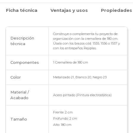
Soporte
Ficha técnica
Ventajas y usos
Propiedades
de
entrepaños
cantidad
Construye o complementa tu proyecto de
Descripción
organización con la cremallera de 180 cm.
técnica
Úsala con los brazos cód. 1555, 1556 o 1557 y
con los entrepaños Rejiplas.
Componentes
1 Cremallera de 180 cm
Color
Metalizado 21, Blanco 20, Negro 23
Material /
Acero pintado (Pintura electrostática)
Acabado
Frente: 2 cm
Profundo: 2 cm
Tamaño
Alto: 180 cm