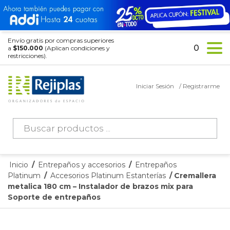
Envío gratis por compras superiores
0
a
$150.000
(Aplican condiciones y
restricciones).
Iniciar Sesión
/ Registrarme
Búsqueda
de
productos
Inicio
/
Entrepaños y accesorios
/
Entrepaños
Platinum
/
Accesorios Platinum Estanterías
/ Cremallera
metalica 180 cm – Instalador de brazos mix para
Soporte de entrepaños