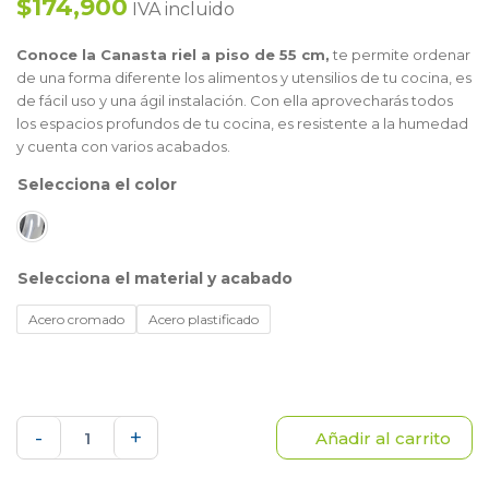
$174,900
IVA incluido
Conoce la Canasta riel a piso de 55 cm,
te permite ordenar
de una forma diferente los alimentos y utensilios de tu cocina, es
de fácil uso y una ágil instalación. Con ella aprovecharás todos
los espacios profundos de tu cocina, es resistente a la humedad
y cuenta con varios acabados.
color
material y acabado
Acero cromado
Acero plastificado
Canasta
-
+
Añadir al carrito
riel