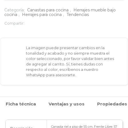
a
Categoría:
Canastas para cocina
,
Herrajes mueble bajo
cocina
,
Herrajes para cocina
,
Tendencias
piso
Compartir:
55
cm
La imagen puede presentar cambios en la
cantidad
tonalidad y acabado y no siempre muestra el
color seleccionado, por favor validar bien antes
de agregar al carrito. Sí, tienes dudas con
respecto al color, escríbenos a nuestro
WhatsApp para asesorarte.
Ficha técnica
Ventajas y usos
Propiedades
Canasta riel a piso de 55 cm, Frente Libre: 57