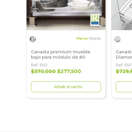
Marca:
Rejiplas
Canasta premium mueble
Canast
bajo para módulo de 80
Diaman
Ref: 3143
Ref: 3147
$370,000
$277,500
$729,
Añadir al carrito