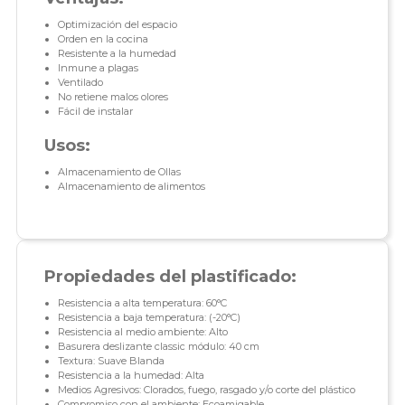
Optimización del espacio
Orden en la cocina
Resistente a la humedad
Inmune a plagas
Ventilado
No retiene malos olores
Fácil de instalar
Usos:
Almacenamiento de Ollas
Almacenamiento de alimentos
Propiedades del plastificado:
Resistencia a alta temperatura: 60°C
Resistencia a baja temperatura: (-20°C)
Resistencia al medio ambiente: Alto
Basurera deslizante classic módulo: 40 cm
Textura: Suave Blanda
Resistencia a la humedad: Alta
Medios Agresivos: Clorados, fuego, rasgado y/o corte del plástico
Compromiso con el ambiente: Ecoamigable