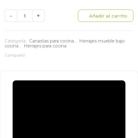
Canasta
-
+
Añadir al carrito
deslizante
4
Categoría:
Canastas para cocina
,
Herrajes mueble bajo
cocina
,
Herrajes para cocina
lados
Compartir:
módulo
de
40
cm
con
cierre
lento-