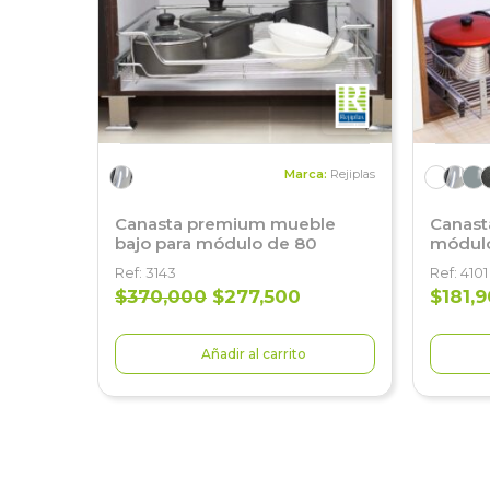
Marca:
Rejiplas
Canasta premium mueble
Canast
bajo para módulo de 80
módulo
Ref: 3143
Ref: 4101
$370,000
$277,500
$181,
Añadir al carrito