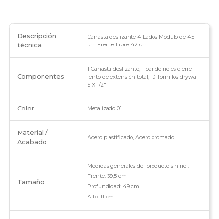
Descripción
Canasta deslizante 4 Lados Módulo de 45
técnica
cm Frente Libre: 42 cm
1 Canasta deslizante, 1 par de rieles cierre
Componentes
lento de extensión total, 10 Tornillos drywall
6 X 1/2"
Color
Metalizado 01
Material /
Acero plastificado, Acero cromado
Acabado
Medidas generales del producto sin riel:
Frente: 39,5 cm
Tamaño
Profundidad: 49 cm
Alto: 11 cm