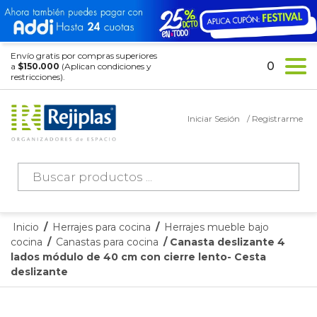
Envío gratis por compras superiores
0
a
$150.000
(Aplican condiciones y
restricciones).
Iniciar Sesión
/ Registrarme
Búsqueda
de
productos
Inicio
/
Herrajes para cocina
/
Herrajes mueble bajo
cocina
/
Canastas para cocina
/ Canasta deslizante 4
lados módulo de 40 cm con cierre lento- Cesta
deslizante