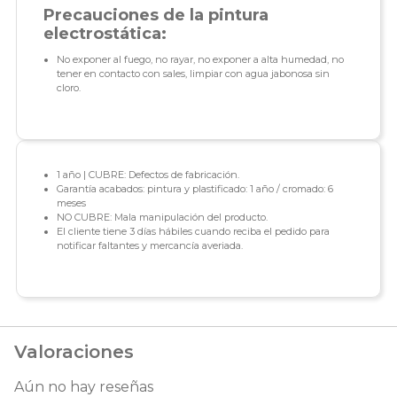
Precauciones de la pintura
electrostática:
No exponer al fuego, no rayar, no exponer a alta humedad, no
tener en contacto con sales, limpiar con agua jabonosa sin
cloro.
1 año | CUBRE: Defectos de fabricación.
Garantía acabados: pintura y plastificado: 1 año / cromado: 6
meses
NO CUBRE: Mala manipulación del producto.
El cliente tiene 3 días hábiles cuando reciba el pedido para
notificar faltantes y mercancía averiada.
Valoraciones
Aún no hay reseñas