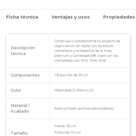
cremallera
Ficha técnica
Ventajas y usos
Propiedades
-
Brazo
Mix
Construye o complementa tu proyecto de
organización en rejilla con los brazos,
Descripción
cremalleras y entrepaños de la línea
cantidad
técnica
platinum y Ganaespacio®. Úsalo con las
cremalleras cód. 1542, 1546, 1548.
Componentes
1 Brazo Mix de 30 cm
Color
Metalizado 21, Blanco 20
Material /
Acero pintado (pintura electrostática)
Acabado
Frente: 30 cm
Profundo: 0.1 cm
Tamaño