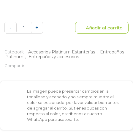
Soporte
-
+
Añadir al carrito
de
entrepaño
Categoría:
Accesorios Platinum Estanterías
,
Entrepaños
Platinum
,
Entrepaños y accesorios
30
Compartir:
cm
para
La imagen puede presentar cambios en la
sistema
tonalidad y acabado y no siempre muestra el
color seleccionado, por favor validar bien antes
modular
de agregar al carrito. Sí, tienes dudas con
respecto al color, escríbenos a nuestro
tipo
WhatsApp para asesorarte.
closet