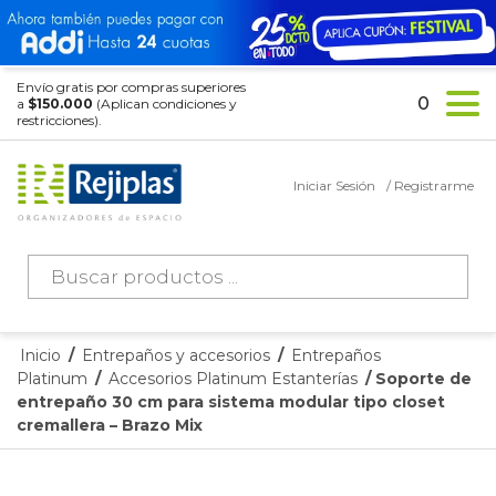
Envío gratis por compras superiores
0
a
$150.000
(Aplican condiciones y
restricciones).
Iniciar Sesión
/ Registrarme
Búsqueda
de
productos
Inicio
/
Entrepaños y accesorios
/
Entrepaños
Platinum
/
Accesorios Platinum Estanterías
/ Soporte de
entrepaño 30 cm para sistema modular tipo closet
cremallera – Brazo Mix