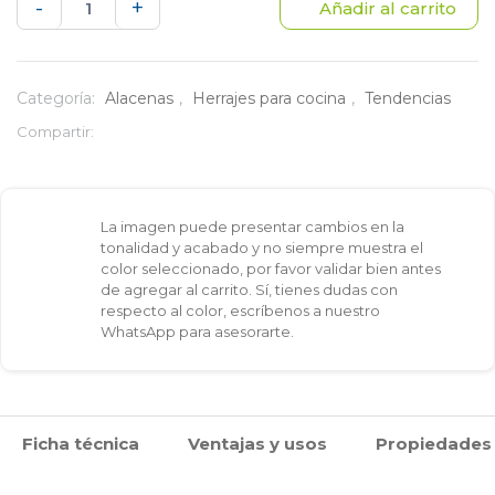
Alacena
-
+
Añadir al carrito
Loto
5
Categoría:
Alacenas
,
Herrajes para cocina
,
Tendencias
Niveles
Compartir:
en
acero
La imagen puede presentar cambios en la
tonalidad y acabado y no siempre muestra el
para
color seleccionado, por favor validar bien antes
de agregar al carrito. Sí, tienes dudas con
Módulo
respecto al color, escríbenos a nuestro
WhatsApp para asesorarte.
de
20
cm
Ficha técnica
Ventajas y usos
Propiedades
cantidad