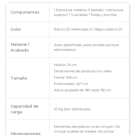
1 Estructura metálica (1 bastidor, 1 estructura
Componentes
superior) * 5 canastas * Rieles y tornillos.
Color
Blanco 20, Metalizado 21, Negro carbono 25
Material /
Acero plastificado, acero pintado (pintura
Acabado
electrostática)
Módulo: 20 cm
Dimensiones del producto con rieles
Frente: 16.8 cm
Tamaño
Profundidad: 46.7 cm
Altura ajustable de: 180 hasta 192 cm
Capacidad de
20 Kg bien distribuidos
carga
Elementos decorativos no se incluyen. No
incluye mueble de madera. No utilizar
Observaciones