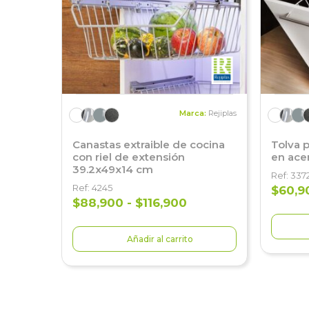
Marca:
Rejiplas
Canastas extraible de cocina
Tolva 
con riel de extensión
en ace
39.2x49x14 cm
Ref: 337
Ref: 4245
$60,9
$88,900 - $116,900
Añadir al carrito