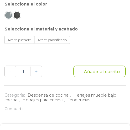
color
material y acabado
Acero pintado
Acero plastificado
Aceitera
-
+
Añadir al carrito
Deslizante
con
Categoría:
Despensa de cocina
,
Herrajes mueble bajo
cocina
,
Herrajes para cocina
,
Tendencias
Riel
Compartir:
Cierre
Lento