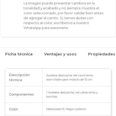
La imagen puede presentar cambios en la
modulo
tonalidad y acabado y no siempre muestra el
color seleccionado, por favor validar bien antes
15
de agregar al carrito. Sí, tienes dudas con
respecto al color, escríbenos a nuestro
cm
WhatsApp para asesorarte.
atornillable
cantidad
Ficha técnica
Ventajas y usos
Propiedades
Descripción
Aceitera deslizante riel cierre lento
técnica
atornillable para módulo de 15 cm
1 Aceitera deslizante, riel cierre lento y
Componentes
tornillos
Color
Metalizado 01, Negro carbono