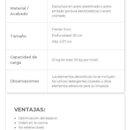
Estructura en acero plastificado o acero
Material /
pintado (pintura electrostática) o acero
Acabado
cromado
Frente: 9 cm
Profundidad: 50 cm
Tamaño
Alto: 43.7 cm
Capacidad de
20 kg en total (10 kg por nivel)
carga
Los elementos decorativos no se incluyen.
Observaciones
No utilizar detergentes clorados u otros
elementos abrasivos para su limpieza.
VENTAJAS:
Optimización del espacio
Orden en la cocina
No retiene olores