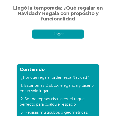
Llegó la temporada: ¿Qué regalar en
Navidad? Regala con propósito y
funcionalidad
Hogar
Contenido
¿Por qué regalar orden esta Navidad?
1. Estanterías DELUX: elegancia y diseño
en un solo lugar
2. Set de repisas circulares: el toque
perfecto para cualquier espacio
3. Repisas multicubos o geométricas: