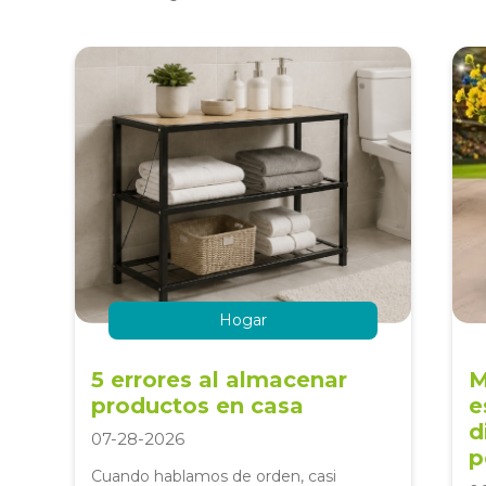
Hogar
5 errores al almacenar
M
productos en casa
e
d
07-28-2026
p
Cuando hablamos de orden, casi