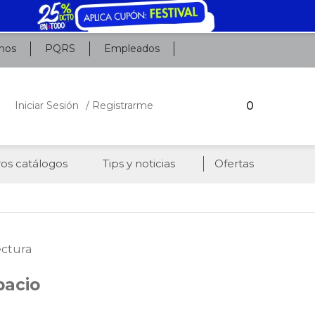
nos
PQRS
Empleados
0
Iniciar Sesión
/ Registrarme
os catálogos
Tips y noticias
Ofertas
ectura
pacio