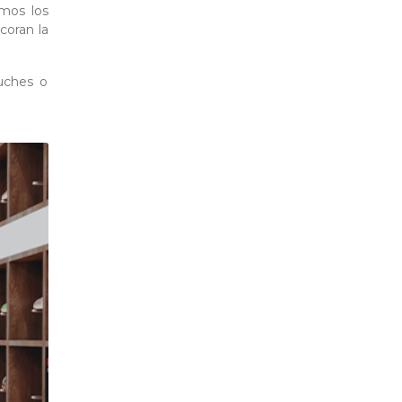
amos los
coran la
uches o