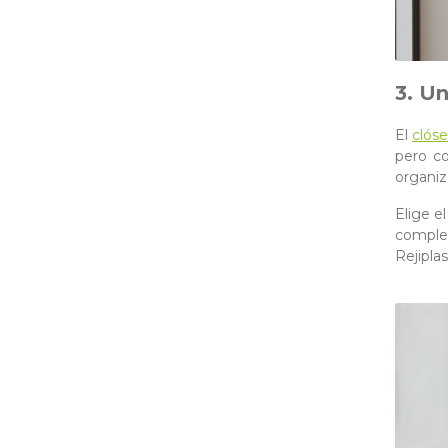
3. Un
El
clóse
pero co
organiz
Elige e
complem
Rejiplas