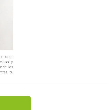
esorios
cional y
onde los
tras tú