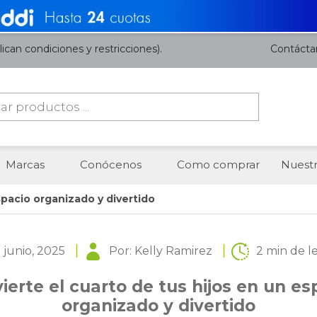
ican condiciones y restricciones).
Contácta
da
os
Marcas
Conócenos
Como comprar
Nuestr
spacio organizado y divertido
 junio, 2025
Por: Kelly Ramirez
2 min de l
ierte el cuarto de tus hijos en un es
organizado y divertido