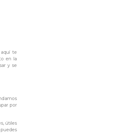
 aquí te
to en la
sar y se
endamos
upar por
s, útiles
e puedes