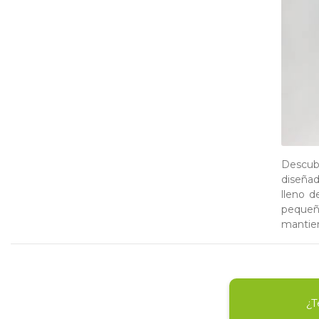
Descub
diseñad
lleno d
pequeñ
mantien
¿T