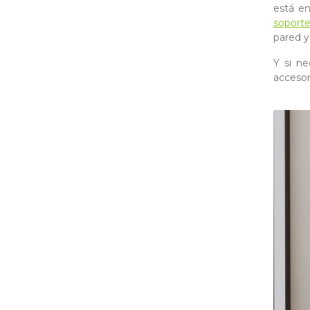
está en
soporte
pared y
Y si n
accesor