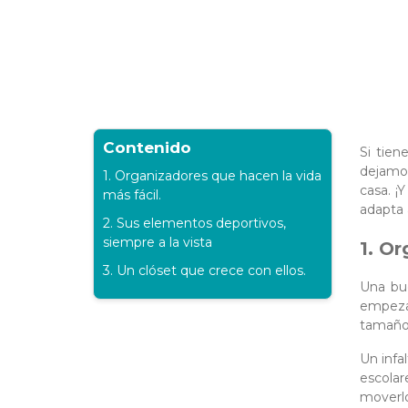
Contenido
Si tien
dejamos
1. Organizadores que hacen la vida
casa. ¡
más fácil.
adapta 
2. Sus elementos deportivos,
siempre a la vista
1. Or
3. Un clóset que crece con ellos.
Una bu
empezar
tamaño 
Un infa
escolar
moverlo