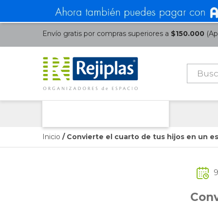
Envío gratis por compras superiores a
$150.000
(Apl
Búsque
de
product
Nuestras Categorías
Inicio
/ Convierte el cuarto de tus hijos en un e
9
Conv