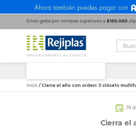
Envío gratis por compras superiores a
$150.000
(Apl
Búsque
de
product
Nuestras Categorías
Inicio
/ Cierra el año con orden: 3 clósets multi
19 
Cierra el