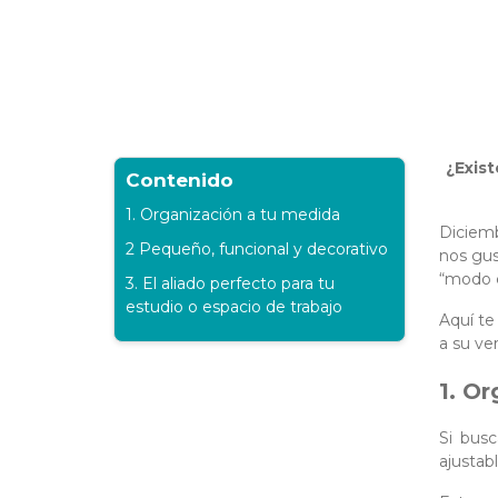
¿Exis
Contenido
1. Organización a tu medida
Diciemb
2 Pequeño, funcional y decorativo
nos gus
“modo 
3. El aliado perfecto para tu
estudio o espacio de trabajo
Aquí te
a su ver
1. O
Si busc
ajustab