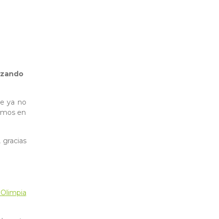
izando
ue ya no
jamos en
 gracias
 Olimpia