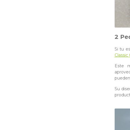
2 Pe
Si tu e
Classic
Este m
aprovec
pueden 
Su dise
product