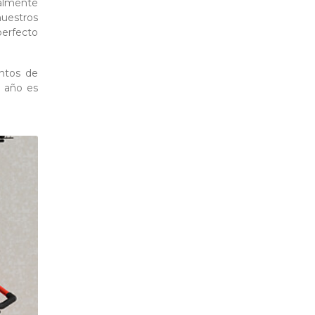
almente
nuestros
perfecto
entos de
l año es