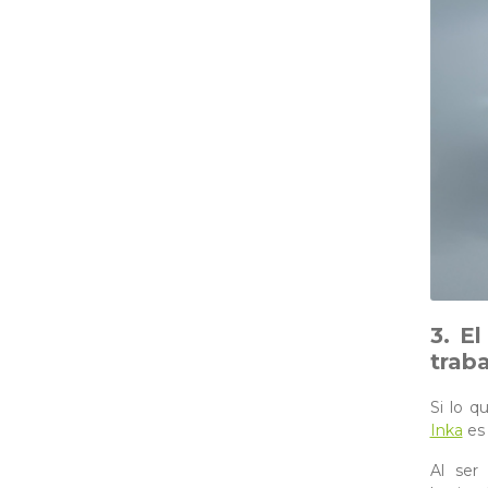
3. E
trab
Si lo q
Inka
es 
Al ser