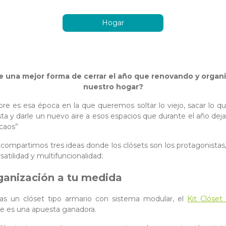
Hogar
te una mejor forma de cerrar el año que renovando y organ
nuestro hogar?
re es esa época en la que queremos soltar lo viejo, sacar lo q
ta y darle un nuevo aire a esos espacios que durante el año de
caos”
 compartimos tres ideas donde los clósets son los protagonistas,
satilidad y multifuncionalidad:
rganización a tu medida
as un clóset tipo armario con sistema modular, el
Kit Clóset
le es una apuesta ganadora.