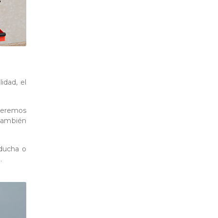
idad, el
ueremos
 también
 ducha o
.