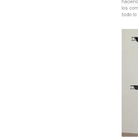
haciend
los com
todo lo 