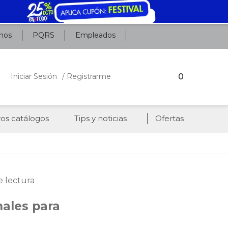
nos
PQRS
Empleados
0
Iniciar Sesión
/ Registrarme
os catálogos
Tips y noticias
Ofertas
e lectura
nales para