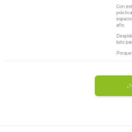
Con est
práctic
espacio
año.
Despíde
listo pa
Porque 
¿T