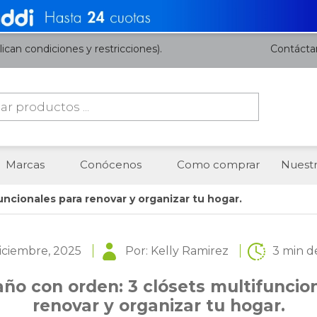
ican condiciones y restricciones).
Contácta
da
os
Marcas
Conócenos
Como comprar
Nuestr
funcionales para renovar y organizar tu hogar.
diciembre, 2025
Por: Kelly Ramirez
3 min d
 año con orden: 3 clósets multifuncio
renovar y organizar tu hogar.