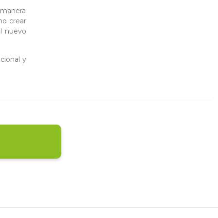
e manera
no crear
el nuevo
cional y