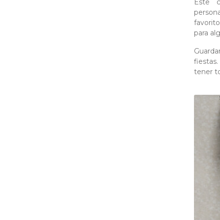
Este c
persona
favorit
para al
Guardar
fiestas
tener t