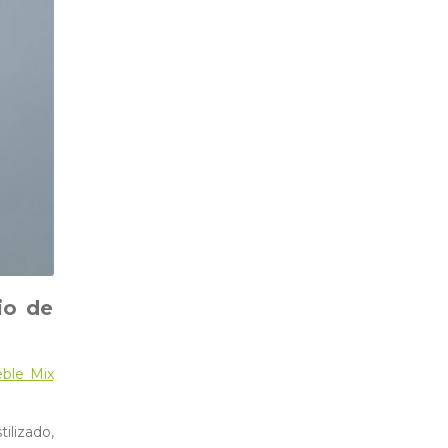
io de
ble Mix
lizado,