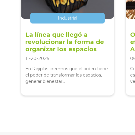
Industrial
La línea que llegó a
O
revolucionar la forma de
e
organizar los espacios
A
11-20-2025
0
En Rejiplas creemos que el orden tiene
Cu
el poder de transformar los espacios,
es
generar bienestar...
ve