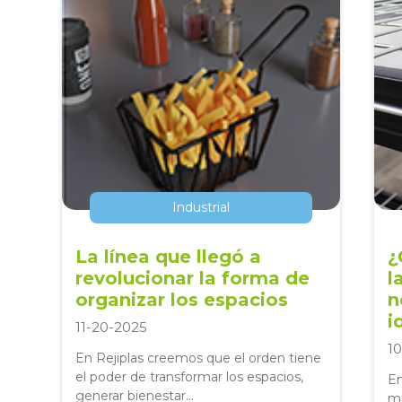
Industrial
La línea que llegó a
¿
revolucionar la forma de
l
organizar los espacios
n
i
11-20-2025
10
En Rejiplas creemos que el orden tiene
el poder de transformar los espacios,
En
generar bienestar...
má