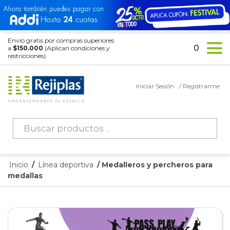
Envío gratis por compras superiores
0
a
$150.000
(Aplican condiciones y
restricciones).
Iniciar Sesión
/ Registrarme
Búsqueda
de
productos
Inicio
/
Línea deportiva
/ Medalleros y percheros para
medallas