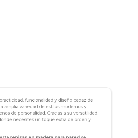
racticidad, funcionalidad y diseño capaz de
na amplia variedad de estilos modernos y
nos de personalidad. Gracias a su versatilidad,
o o donde necesites un toque extra de orden y
 esta
repisas en madera para pared
se