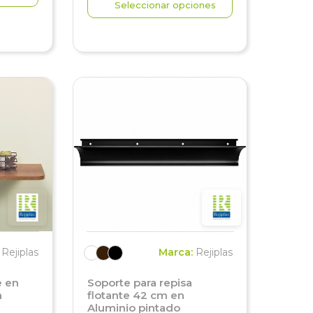
Seleccionar opciones
:
Rejiplas
Marca:
Rejiplas
e en
Soporte para repisa
a
flotante 42 cm en
Aluminio pintado