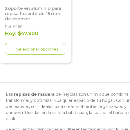
Soporte en aluminio para
repisa flotante de 15 mm
de espesor
Ref: 6466
Hoy: $47.900
Seleccionar opciones
Las
repisas de madera
de Rejiplas son un mix que combina p
transformar y optimizar cualquier espacio de tu hogar. Con u
decorativos, son ideales para crear ambientes organizados y lle
puedes utilizarlas en la sala, la habitación, la cocina, el bañ
estilo.
Se encuentran disponibles en diferentes tamaños, por lo que