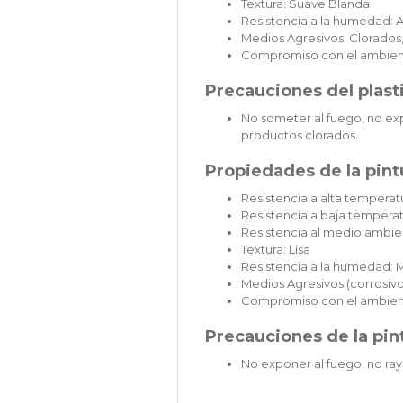
Textura: Suave Blanda
Resistencia a la humedad: A
Medios Agresivos: Clorados,
Compromiso con el ambien
Precauciones del plast
No someter al fuego, no exp
productos clorados.
Propiedades de la pintu
Resistencia a alta temperatu
Resistencia a baja temperat
Resistencia al medio ambie
Textura: Lisa
Resistencia a la humedad: 
Medios Agresivos (corrosivos
Compromiso con el ambien
Precauciones de la pint
No exponer al fuego, no ray