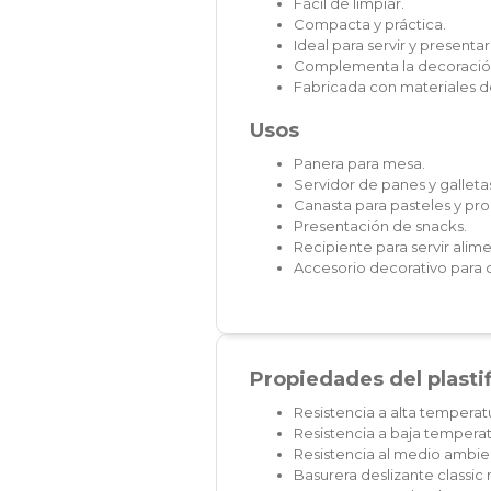
Fácil de limpiar.
Compacta y práctica.
Ideal para servir y presenta
Complementa la decoración
Fabricada con materiales de
Usos
Panera para mesa.
Servidor de panes y galleta
Canasta para pasteles y pro
Presentación de snacks.
Recipiente para servir alime
Accesorio decorativo para
Propiedades del plasti
Resistencia a alta temperat
Resistencia a baja temperat
Resistencia al medio ambien
Basurera deslizante classi