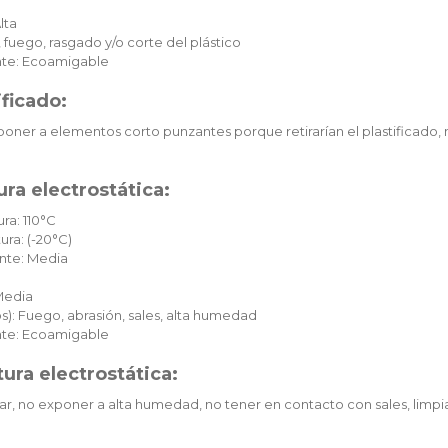
lta
 fuego, rasgado y/o corte del plástico
te: Ecoamigable
ificado:
oner a elementos corto punzantes porque retirarían el plastificado, 
ra electrostática:
ra: 110°C
ura: (-20°C)
nte: Media
Media
): Fuego, abrasión, sales, alta humedad
te: Ecoamigable
ura electrostática:
ar, no exponer a alta humedad, no tener en contacto con sales, limpia