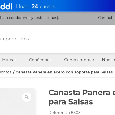
ican condiciones y restricciones).
Contácta
da
os
Marcas
Conócenos
Como comprar
Nuestr
rantes
/ Canasta Panera en acero con soporte para Salsas
Canasta Panera 
para Salsas
Referencia 8503