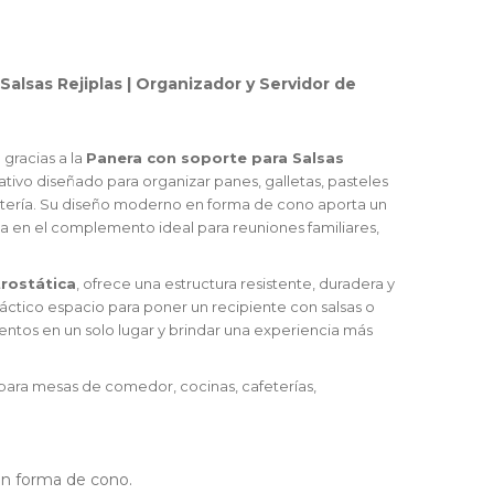
Salsas Rejiplas | Organizador y Servidor de
 gracias a la
Panera con soporte para Salsas
ativo diseñado para organizar panes, galletas, pasteles
stería. Su diseño moderno en forma de cono aporta un
a en el complemento ideal para reuniones familiares,
trostática
, ofrece una estructura resistente, duradera y
ráctico espacio para poner un recipiente con salsas o
ntos en un solo lugar y brindar una experiencia más
ara mesas de comedor, cocinas, cafeterías,
n forma de cono.