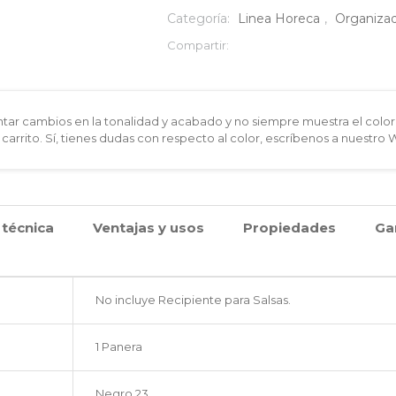
en
Categoría:
Linea Horeca
,
Organizad
acero
Compartir:
con
soporte
ar cambios en la tonalidad y acabado y no siempre muestra el color 
 carrito. Sí, tienes dudas con respecto al color, escríbenos a nuestro
para
Salsas
cantidad
 técnica
Ventajas y usos
Propiedades
Ga
No incluye Recipiente para Salsas.
1 Panera
Negro 23