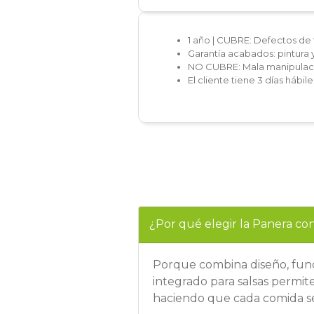
1 año | CUBRE: Defectos de 
Garantía acabados: pintura 
NO CUBRE: Mala manipulaci
El cliente tiene 3 días hábi
¿Por qué elegir la Panera con
Porque combina diseño, funci
integrado para salsas permi
haciendo que cada comida se