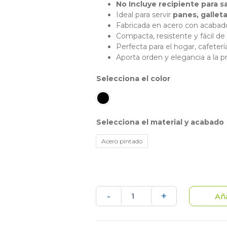
No Incluye recipiente para s
Ideal para servir
panes, galleta
Fabricada en acero con acabado 
Compacta, resistente y fácil de 
Perfecta para el hogar, cafeterí
Aporta orden y elegancia a la p
color
material y acabado
Acero pintado
Canasta
-
+
Aña
Panera