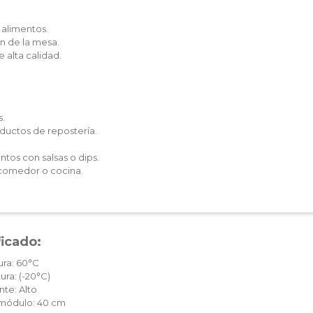
r alimentos.
 de la mesa.
 alta calidad.
s.
ductos de repostería.
ntos con salsas o dips.
 comedor o cocina.
ficado:
ura: 60°C
ura: (-20°C)
te: Alto
c módulo: 40 cm