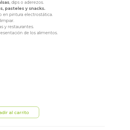
alsas
, dips o aderezos.
s, pasteles y snacks.
en pintura electrostática.
limpiar.
as y restaurantes.
resentación de los alimentos.
dir al carrito