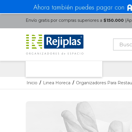
Envío gratis por compras superiores a
$150.000
(Apl
Búsque
de
product
Nuestras Categorías
Inicio
/
Linea Horeca
/
Organizadores Para Restau