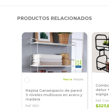
PRODUCTOS RELACIONADOS
Marca:
Rejiplas
Combo 
delux 
Repisa Ganaespacio de pared
espiga
3 niveles multiusos en acero y
madera
Ref: Co
$327,
Ref: 6120