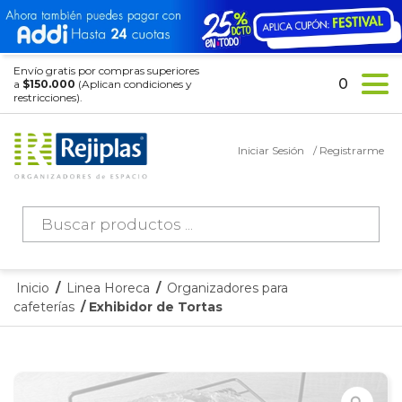
Envío gratis por compras superiores
0
a
$150.000
(Aplican condiciones y
restricciones).
Iniciar Sesión
/ Registrarme
Búsqueda
de
productos
Inicio
/
Linea Horeca
/
Organizadores para
cafeterías
/ Exhibidor de Tortas