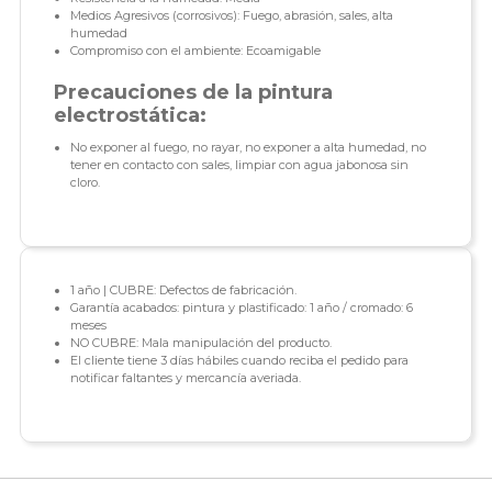
Medios Agresivos (corrosivos): Fuego, abrasión, sales, alta
humedad
Compromiso con el ambiente: Ecoamigable
Precauciones de la pintura
electrostática:
No exponer al fuego, no rayar, no exponer a alta humedad, no
tener en contacto con sales, limpiar con agua jabonosa sin
cloro.
1 año | CUBRE: Defectos de fabricación.
Garantía acabados: pintura y plastificado: 1 año / cromado: 6
meses
NO CUBRE: Mala manipulación del producto.
El cliente tiene 3 días hábiles cuando reciba el pedido para
notificar faltantes y mercancía averiada.