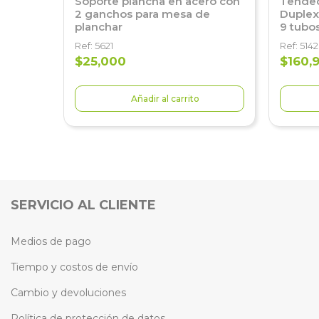
Soporte plancha en acero con
Tended
2 ganchos para mesa de
Duplex
planchar
9 tubo
Ref: 5621
Ref: 5142
$25,000
$160,
Añadir al carrito
SERVICIO AL CLIENTE
Medios de pago
Tiempo y costos de envío
Cambio y devoluciones
Política de protección de datos