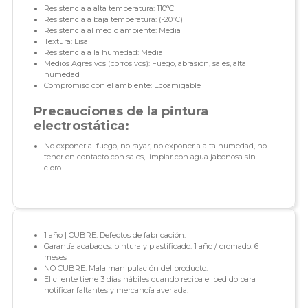
Resistencia a alta temperatura: 110°C
Resistencia a baja temperatura: (-20°C)
Resistencia al medio ambiente: Media
Textura: Lisa
Resistencia a la humedad: Media
Medios Agresivos (corrosivos): Fuego, abrasión, sales, alta
humedad
Compromiso con el ambiente: Ecoamigable
Precauciones de la pintura
electrostática:
No exponer al fuego, no rayar, no exponer a alta humedad, no
tener en contacto con sales, limpiar con agua jabonosa sin
cloro.
1 año | CUBRE: Defectos de fabricación.
Garantía acabados: pintura y plastificado: 1 año / cromado: 6
meses
NO CUBRE: Mala manipulación del producto.
El cliente tiene 3 días hábiles cuando reciba el pedido para
notificar faltantes y mercancía averiada.