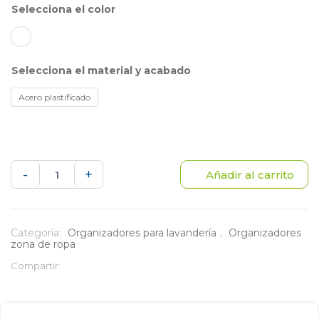
color
material y acabado
Acero plastificado
Escurridor
-
+
Añadir al carrito
de
Tenis
Categoría:
Organizadores para lavandería
,
Organizadores
zona de ropa
cantidad
Compartir: