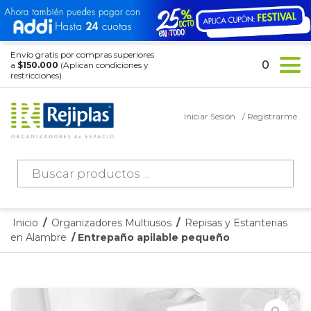
Envío gratis por compras superiores
0
a
$150.000
(Aplican condiciones y
restricciones).
Iniciar Sesión
/ Registrarme
Búsqueda
de
productos
Inicio
/
Organizadores Multiusos
/
Repisas y Estanterias
en Alambre
/ Entrepaño apilable pequeño