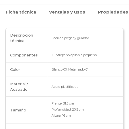
Ficha técnica
Ventajas y usos
Propiedades
Descripción
Fácil de plegar y guardar
técnica
Componentes
1 Entrepaño apilable pequeño
Color
Blanco 00, Metalizado 01
Material /
Acero plastificado
Acabado
Frente: 31.5 cm
Profundidad: 20.5 cm
Tamaño
Altura: 16 cm