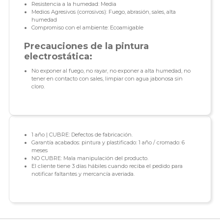
Resistencia a la humedad: Media
Medios Agresivos (corrosivos): Fuego, abrasión, sales, alta
humedad
Compromiso con el ambiente: Ecoamigable
Precauciones de la pintura
electrostática:
No exponer al fuego, no rayar, no exponer a alta humedad, no
tener en contacto con sales, limpiar con agua jabonosa sin
cloro.
1 año | CUBRE: Defectos de fabricación.
Garantía acabados: pintura y plastificado: 1 año / cromado: 6
meses
NO CUBRE: Mala manipulación del producto.
El cliente tiene 3 días hábiles cuando reciba el pedido para
notificar faltantes y mercancía averiada.