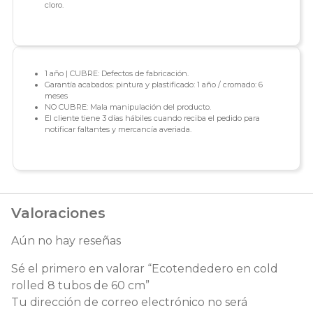
cloro.
1 año | CUBRE: Defectos de fabricación.
Garantía acabados: pintura y plastificado: 1 año / cromado: 6
meses
NO CUBRE: Mala manipulación del producto.
El cliente tiene 3 días hábiles cuando reciba el pedido para
notificar faltantes y mercancía averiada.
Valoraciones
Aún no hay reseñas
Sé el primero en valorar “Ecotendedero en cold
rolled 8 tubos de 60 cm”
Tu dirección de correo electrónico no será