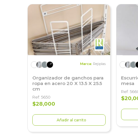
Marca:
Rejiplas
Organizador de ganchos para
Escurr
ropa en acero 20 X 13.5 X 25.5
mesa
cm
Ref: 566
Ref: 5650
$20,0
$28,000
Añadir al carrito