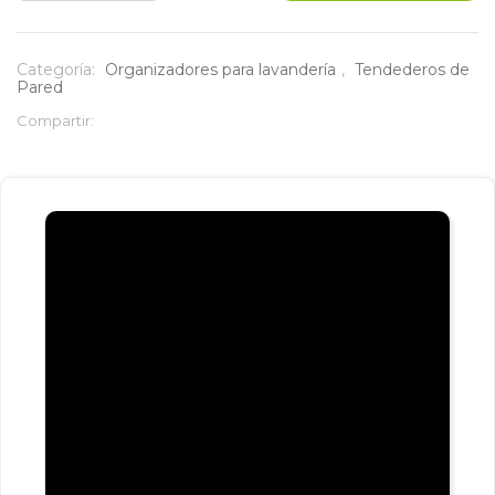
en
cold
Categoría:
Organizadores para lavandería
,
Tendederos de
Pared
rolled
Compartir:
8
tubos
de
60
cm
cantidad