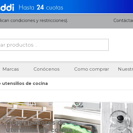
ican condiciones y restricciones).
Contácta
da
os
Marcas
Conócenos
Como comprar
Nuestr
 utensilios de cocina
Organizadores de
utensilios de cocina