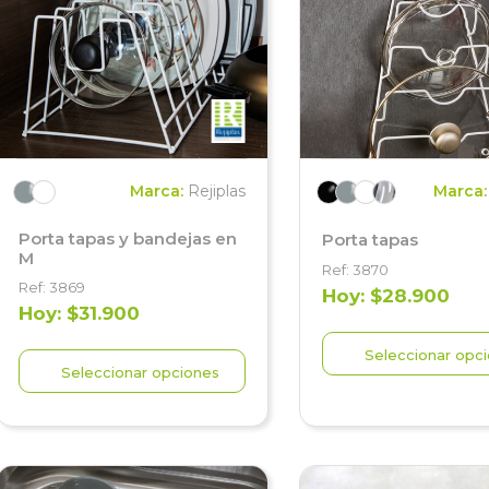
Marca:
Rejiplas
Marca
Porta tapas y bandejas en
Porta tapas
M
Ref: 3870
Ref: 3869
Hoy: $28.900
Hoy: $31.900
Seleccionar opc
Seleccionar opciones