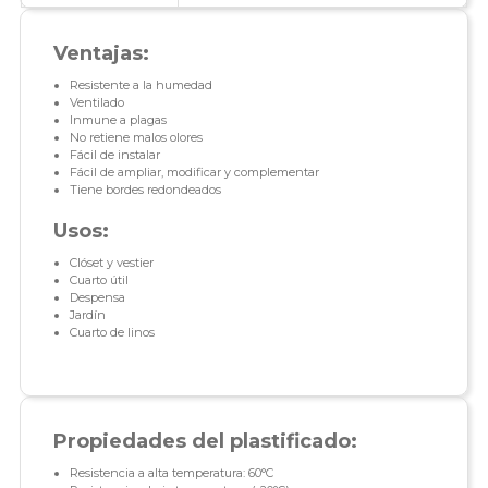
Ventajas:
Resistente a la humedad
Ventilado
Inmune a plagas
No retiene malos olores
Fácil de instalar
Fácil de ampliar, modificar y complementar
Tiene bordes redondeados
Usos:
Clóset y vestier
Cuarto útil
Despensa
Jardín
Cuarto de linos
Propiedades del plastificado:
Resistencia a alta temperatura: 60°C