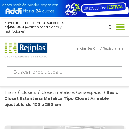
Envío gratis por compras superiores
0
a
$150.000
(Aplican condiciones y
restricciones).
Iniciar Sesión
/ Registrarme
Búsqueda
de
productos
Inicio
/
Clósets
/
Closet metalicos Ganaespacio
/ Basic
Closet Estantería Metalíca Tipo Closet Armable
ajustable de 100 a 250 cm