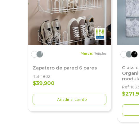
Marca:
Rejiplas
Classi
Zapatero de pared 6 pares
Organi
Ref: 1802
modula
$39,900
Ref: 103
$271,
Añadir al carrito