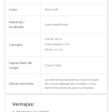
Color
Blanco 00
Material /
Acero plastificado
Acabado
Frente: 18 cm
Profundidad: 11 cm
Tamaño
Altura: 44 cm
Capacidad de
5 kg en total
carga
Los elementos decorativos no se incluyen.
Observaciones
No utilizar detergentes clorados u otros
elementos abrasivos para su limpieza.
Ventajas:
Resistente a la humedad