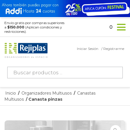
Envío gratis por compras superiores
0
a
$150.000
(Aplican condiciones y
restricciones).
Iniciar Sesión
/ Registrarme
Búsqueda
de
productos
Inicio
/
Organizadores Multiusos
/
Canastas
Multiusos
/ Canasta pinzas