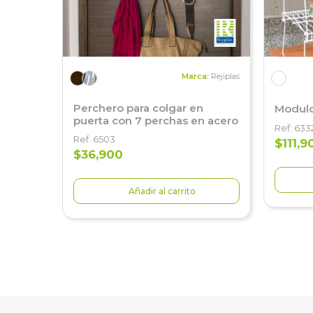
Marca:
Rejiplas
Perchero para colgar en
Modulo
puerta con 7 perchas en acero
Ref: 633
Ref: 6503
$111,9
$36,900
Añadir al carrito