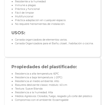
Resistente a la humedad
Inmune a plagas
Práctica y funcional
Fácil de limpiar
Multifuncional
Práctica adaptación en cualquier espacio.
No requiere herramientas de instalación.
USOS:
Canasta organizadora de elementos varios.
Canasta Organizadora para el Baño, closet , habitación o cocina.
Propiedades del plastificado:
Resistencia a alta temperatura: 60°C
Resistencia a baja temperatura: (-20°C)
Resistencia al medio ambiente: Alto
Basurera deslizante classic módulo: 40 cm
Textura: Suave Blanda
Resistencia a la humedad: Alta
Medios Agresivos: Clorados, fuego, rasgado y/o corte del plástico
Compromiso con el ambiente: Ecoamigable