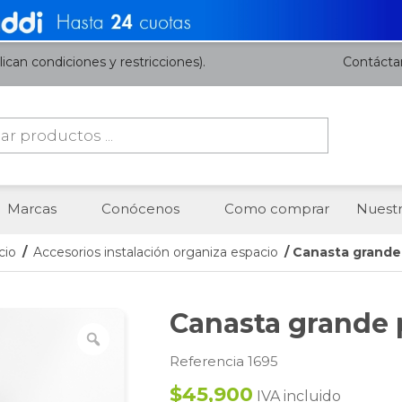
ican condiciones y restricciones).
Contácta
da
os
Marcas
Conócenos
Como comprar
Nuestr
cio
/
Accesorios instalación organiza espacio
/ Canasta grande 
Canasta grande p
Referencia 1695
$45,900
IVA incluido