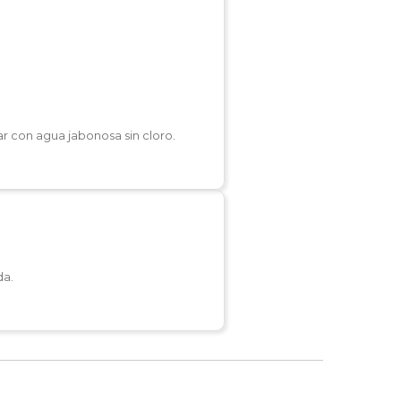
r con agua jabonosa sin cloro.
da.