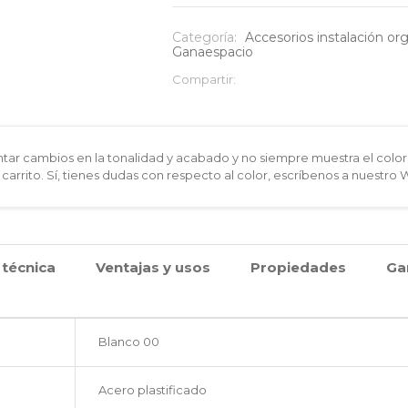
para
Categoría:
Accesorios instalación or
Ganaespacio
riel
Compartir:
plástico
cantidad
ar cambios en la tonalidad y acabado y no siempre muestra el color 
 carrito. Sí, tienes dudas con respecto al color, escríbenos a nuestro
 técnica
Ventajas y usos
Propiedades
Ga
Blanco 00
Acero plastificado