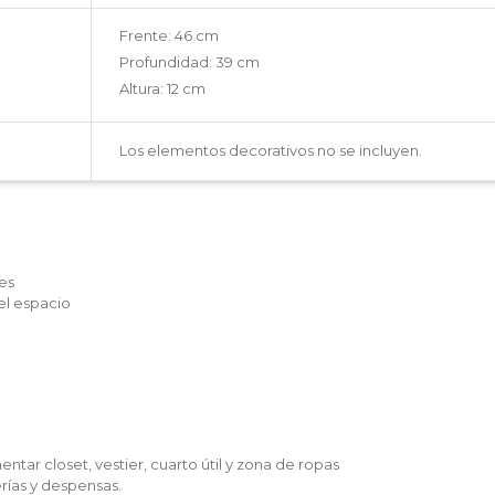
Frente: 46 cm
Profundidad: 39 cm
Altura: 12 cm
Los elementos decorativos no se incluyen.
les
 el espacio
ar closet, vestier, cuarto útil y zona de ropas
ías y despensas.