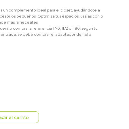
s un complemento ideal para el clóset, ayudándote a
ccesorios pequeños. Optimiza tus espacios, úsalas con o
 de ropas o donde más la necesites.
erirlo compra la referencia 1170, 1172 o 1180, según tu
 ventilada, se debe comprar el adaptador de riel a
dir al carrito