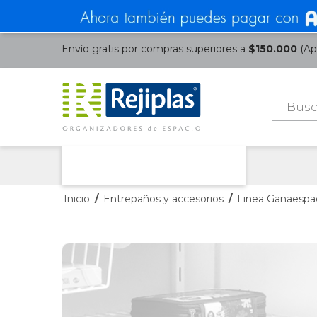
Envío gratis por compras superiores a
$150.000
(Apl
Búsque
de
product
Nuestras Categorías
Inicio
/
Entrepaños y accesorios
/
Linea Ganaespa