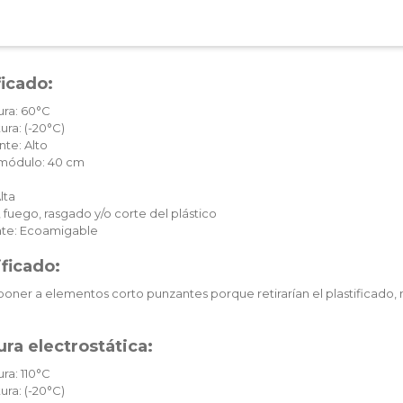
ficado:
ura: 60°C
ura: (-20°C)
te: Alto
c módulo: 40 cm
lta
 fuego, rasgado y/o corte del plástico
te: Ecoamigable
ificado:
oner a elementos corto punzantes porque retirarían el plastificado, 
ra electrostática:
ra: 110°C
ura: (-20°C)