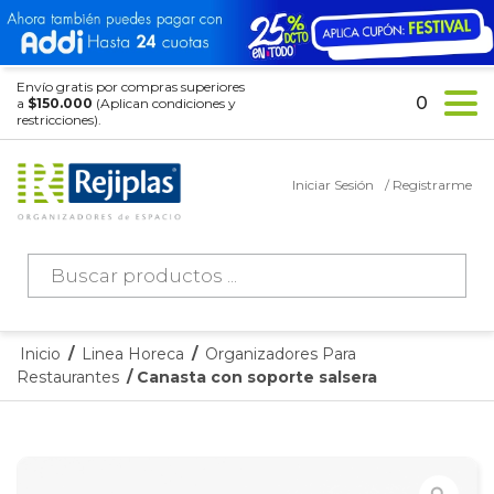
Envío gratis por compras superiores
0
a
$150.000
(Aplican condiciones y
restricciones).
Iniciar Sesión
/ Registrarme
Búsqueda
de
productos
Inicio
/
Linea Horeca
/
Organizadores Para
Restaurantes
/ Canasta con soporte salsera