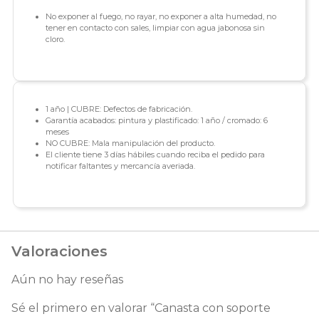
No exponer al fuego, no rayar, no exponer a alta humedad, no
tener en contacto con sales, limpiar con agua jabonosa sin
cloro.
1 año | CUBRE: Defectos de fabricación.
Garantía acabados: pintura y plastificado: 1 año / cromado: 6
meses
NO CUBRE: Mala manipulación del producto.
El cliente tiene 3 días hábiles cuando reciba el pedido para
notificar faltantes y mercancía averiada.
Valoraciones
Aún no hay reseñas
Sé el primero en valorar “Canasta con soporte