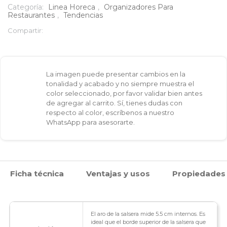
soporte
Categoría:
Linea Horeca
,
Organizadores Para
Restaurantes
,
Tendencias
salsera
Compartir:
cantidad
La imagen puede presentar cambios en la
tonalidad y acabado y no siempre muestra el
color seleccionado, por favor validar bien antes
de agregar al carrito. Sí, tienes dudas con
respecto al color, escríbenos a nuestro
WhatsApp para asesorarte.
Ficha técnica
Ventajas y usos
Propiedades
El aro de la salsera mide 5.5 cm internos. Es
ideal que el borde superior de la salsera que