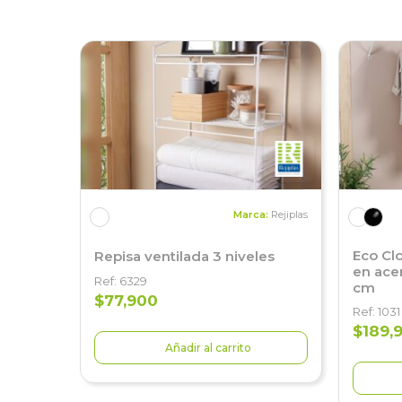
Marca:
Rejiplas
Eco Cl
Repisa ventilada 3 niveles
en acer
Ref: 6329
cm
$77,900
Ref: 1031
$189,
Añadir al carrito