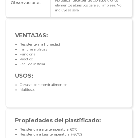
No utilizar detergentes clorados u otros
Observaciones
elementos abrasivos para su limpieza. No
incluye salsera
VENTAJAS:
Resistente a la humedad
Inmune a plagas
Funcional
Práctico
Fácil de instalar
USOS:
Canasta para servir alimentos
Multiusos
Propiedades del plastificado:
Resistencia a alta temperatura: 60°C
Resistencia a baja temperatura: (-20°C)