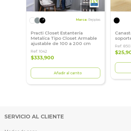
Marca:
Rejiplas
Practi Closet Estantería
Canast
Metalíca Tipo Closet Armable
soporte
ajustable de 100 a 200 cm
Ref: 850
Ref: 1042
$25,9
$333,900
Añadir al carrito
SERVICIO AL CLIENTE