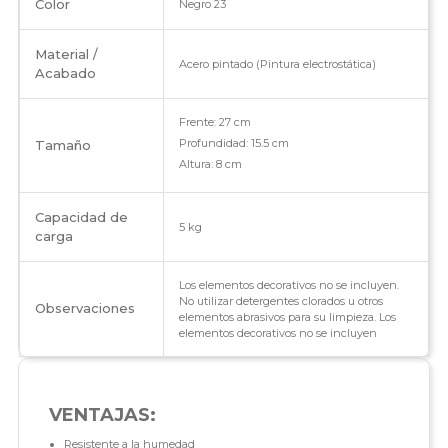
Color
Negro 23
Material /
Acero pintado (Pintura electrostática)
Acabado
Frente: 27 cm
Profundidad: 15.5 cm
Tamaño
Altura: 8 cm
Capacidad de
5 kg
carga
Los elementos decorativos no se incluyen.
No utilizar detergentes clorados u otros
Observaciones
elementos abrasivos para su limpieza. Los
elementos decorativos no se incluyen
VENTAJAS:
Resistente a la humedad