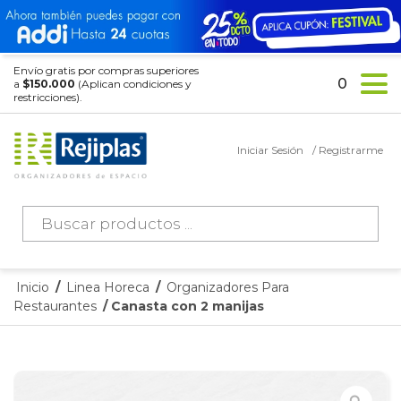
Envío gratis por compras superiores
0
a
$150.000
(Aplican condiciones y
restricciones).
Iniciar Sesión
/ Registrarme
Búsqueda
de
productos
Inicio
/
Linea Horeca
/
Organizadores Para
Restaurantes
/ Canasta con 2 manijas