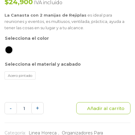
$24,900
IVA incluido
La Canasta con 2 manijas de Rejiplas
es ideal para
reuniones y eventos, es multiusos, ventilada, práctica, ayuda a
tener las cosas en su lugar y a tu alcance.
color
material y acabado
Acero pintado
Canasta
-
+
Añadir al carrito
con
2
Categoría:
Linea Horeca
,
Organizadores Para