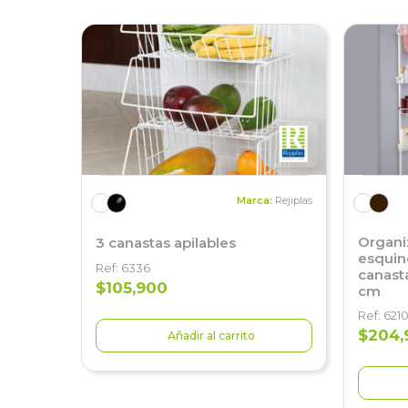
Marca:
Rejiplas
Organi
3 canastas apilables
esquin
Ref: 6336
canast
$105,900
cm
Ref: 621
$204,
Añadir al carrito