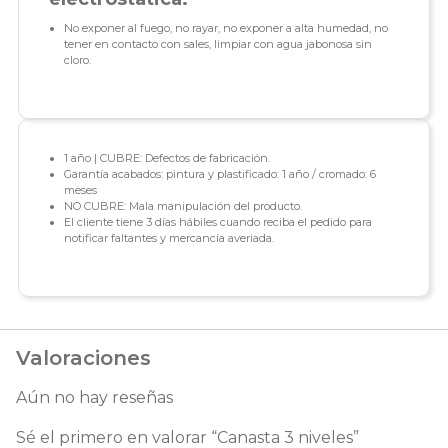
No exponer al fuego, no rayar, no exponer a alta humedad, no
tener en contacto con sales, limpiar con agua jabonosa sin
cloro.
1 año | CUBRE: Defectos de fabricación.
Garantía acabados: pintura y plastificado: 1 año / cromado: 6
meses
NO CUBRE: Mala manipulación del producto.
El cliente tiene 3 días hábiles cuando reciba el pedido para
notificar faltantes y mercancía averiada.
Valoraciones
Aún no hay reseñas
Sé el primero en valorar “Canasta 3 niveles”