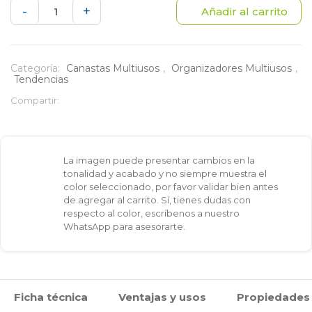
Canasta
-
+
Añadir al carrito
3
niveles
Categoría:
Canastas Multiusos
,
Organizadores Multiusos
,
Tendencias
cantidad
Compartir:
La imagen puede presentar cambios en la
tonalidad y acabado y no siempre muestra el
color seleccionado, por favor validar bien antes
de agregar al carrito. Sí, tienes dudas con
respecto al color, escríbenos a nuestro
WhatsApp para asesorarte.
Ficha técnica
Ventajas y usos
Propiedades