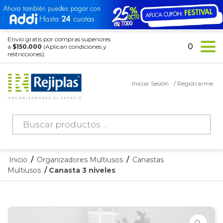
Envío gratis por compras superiores
0
a
$150.000
(Aplican condiciones y
restricciones).
Iniciar Sesión
/ Registrarme
Búsqueda
de
productos
Inicio
/
Organizadores Multiusos
/
Canastas
Multiusos
/ Canasta 3 niveles